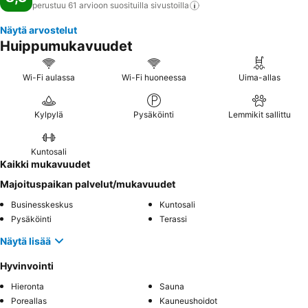
perustuu 61 arvioon suosituilla
sivustoilla
Näytä arvostelut
Huippumukavuudet
Wi-Fi aulassa
Wi-Fi huoneessa
Uima-allas
Kylpylä
Pysäköinti
Lemmikit sallittu
Kuntosali
Kaikki mukavuudet
Majoituspaikan palvelut/mukavuudet
Businesskeskus
Kuntosali
Pysäköinti
Terassi
Näytä lisää
Hyvinvointi
Hieronta
Sauna
Poreallas
Kauneushoidot