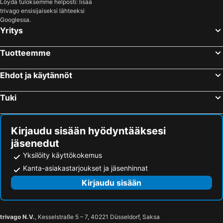
Löydä tuloksemme helposti: lisää
trivago ensisijaiseksi lähteeksi
Googlessa.
Yritys
Tuotteemme
Ehdot ja käytännöt
Tuki
Kirjaudu sisään hyödyntääksesi
jäsenedut
Yksilöity käyttökokemus
Kanta-asiakastarjoukset ja jäsenhinnat
Kirjaudu sisään
trivago N.V.
, Kesselstraße 5 – 7, 40221 Düsseldorf, Saksa