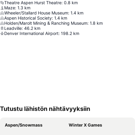
Theatre Aspen Hurst Theatre
:
0.8
km
Maze
:
1.3
km
Wheeler/Stallard House Museum
:
1.4
km
Aspen Historical Society
:
1.4
km
Holden/Marolt Mining & Ranching Museum
:
1.8
km
Leadville
:
46.2
km
Denver International Airport
:
198.2
km
Tutustu lähistön nähtävyyksiin
Laajenna kartta
Aspen/Snowmass
Winter X Games