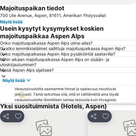
Majoituspaikan tiedot
700 Ute Avenue, Aspen, 81611, Amerikan Yhdysvallat
Näytä lisää
Usein kysytyt kysymykset koskien
majoituspaikkaa Aspen Alps
Onko majoituspaikassa Aspen Alps uima-allas?
Ovatko lemmikkieläimet sallittuja majoituspaikassa Aspen Alps?
Onko majoituspaikassa Aspen Alps pysäköintiä saatavilla?
Mihin aikaan majoituspaikassa Aspen Alps on sisään- ja
uloskirjautuminen?
Missä Aspen Alps sijaitsee?
Näytä lisää
Varaussivustoilta saamamme hinnat ja saatavuus muuttuvat
jatkuvasti. Tämä tarkoittaa sitä, että et välttämättä aina löydä
varaussivustolta täsmälleen samaa tarjousta kuin trivagosta.
Yksi suosituimmista (Hotels, Aspen)
Jaa
Lisää suosikkeihin
Jaa
Lisää suosikk