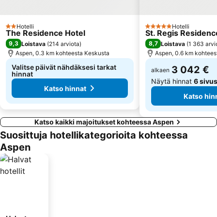
Hotelli
Hotelli
2 Tähtiluokitus
5 Tähtiluokitus
The Residence Hotel
St. Regis Residenc
9,3
8,7
Loistava
(
214 arviota
)
Loistava
(
1 363 arvi
Aspen, 0.3 km kohteesta Keskusta
Aspen, 0.6 km kohtees
Valitse päivät nähdäksesi tarkat
3 042 €
alkaen
hinnat
Näytä hinnat
6 sivus
Katso hinnat
Katso hin
Katso kaikki majoitukset kohteessa Aspen
Suosittuja hotellikategorioita kohteessa
Aspen