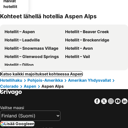
Halvat
hotellit
Kohteet lähellä hotellia Aspen Alps
Hotellit – Aspen
Hotellit – Beaver Creek
Hotellit – Leadville
Hotellit – Breckenridge
Hotellit – Snowmass Village
Hotellit – Avon
Hotellit – Glenwood Springs
Hotellit – Vail
Hotellit – Dillon
Katso kaikki majoitukset kohteessa Aspen
Hotellihaku
Pohjois-Amerikka
Amerikan Yhdysvallat
Colorado
Aspen
Aspen Alps
Facebook
Twitter
Insta
Yo
Valitse maasi
Lisää Googleen