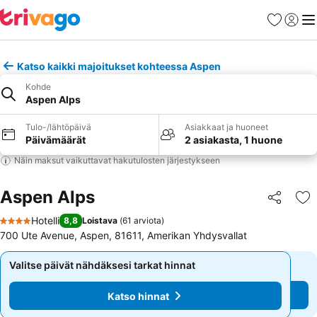
Suosikit
Kirjaud
Val
Katso kaikki majoitukset kohteessa Aspen
Kohde
Aspen Alps
Tulo-/lähtöpäivä
Asiakkaat ja huoneet
Päivämäärät
2 asiakasta, 1 huone
Näin maksut vaikuttavat hakutulosten järjestykseen
Aspen Alps
Jaa
Li
Hotelli
8,8
Loistava
(
61 arviota
)
4 Tähtiluokitus
700 Ute Avenue, Aspen, 81611, Amerikan Yhdysvallat
Valitse päivät nähdäksesi tarkat hinnat
Valitse päivät nähdäksesi tarkat hinnat
Katso hinnat
Katso hinnat