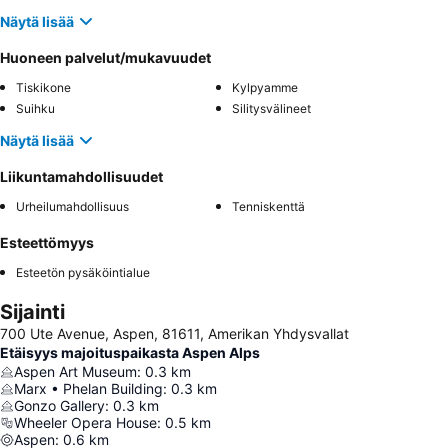
Näytä lisää
Huoneen palvelut/mukavuudet
Tiskikone
Kylpyamme
Suihku
Silitysvälineet
Näytä lisää
Liikuntamahdollisuudet
Urheilumahdollisuus
Tenniskenttä
Esteettömyys
Esteetön pysäköintialue
Sijainti
700 Ute Avenue, Aspen, 81611, Amerikan Yhdysvallat
Etäisyys majoituspaikasta Aspen Alps
Aspen Art Museum
:
0.3
km
Marx • Phelan Building
:
0.3
km
Gonzo Gallery
:
0.3
km
Wheeler Opera House
:
0.5
km
Aspen
:
0.6
km