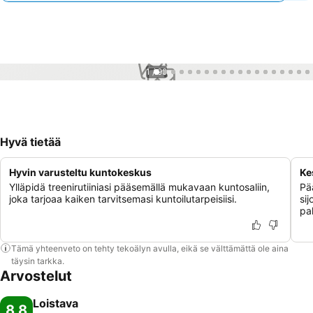
1 / 99
Hyvä tietää
Hyvin varusteltu kuntokeskus
Ke
Ylläpidä treenirutiiniasi pääsemällä mukavaan kuntosaliin,
Pä
joka tarjoaa kaiken tarvitsemasi kuntoilutarpeisiisi.
sij
pal
Tämä yhteenveto on tehty tekoälyn avulla, eikä se välttämättä ole aina
täysin tarkka.
Arvostelut
Loistava
8,8