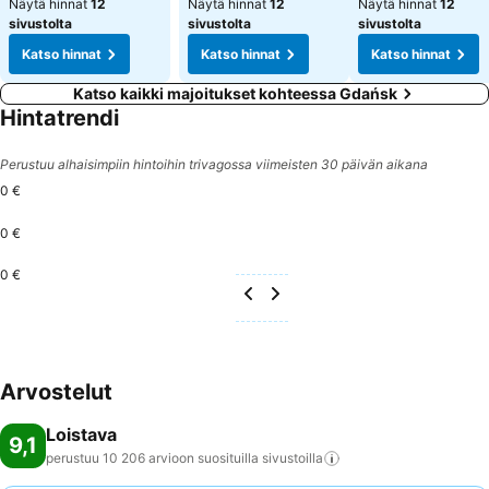
Näytä hinnat
12
Näytä hinnat
12
Näytä hinnat
12
sivustolta
sivustolta
sivustolta
Katso hinnat
Katso hinnat
Katso hinnat
Katso kaikki majoitukset kohteessa Gdańsk
Hintatrendi
Perustuu alhaisimpiin hintoihin trivagossa viimeisten 30 päivän aikana
0 €
0 €
0 €
Arvostelut
Loistava
9,1
perustuu 10 206 arvioon suosituilla
sivustoilla