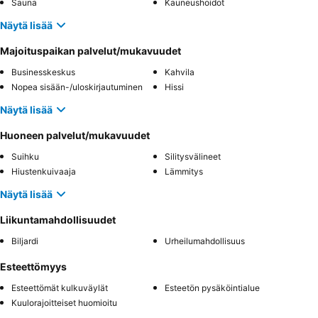
Sauna
Kauneushoidot
Näytä lisää
Majoituspaikan palvelut/mukavuudet
Businesskeskus
Kahvila
Nopea sisään-/uloskirjautuminen
Hissi
Näytä lisää
Huoneen palvelut/mukavuudet
Suihku
Silitysvälineet
Hiustenkuivaaja
Lämmitys
Näytä lisää
Liikuntamahdollisuudet
Biljardi
Urheilumahdollisuus
Esteettömyys
Esteettömät kulkuväylät
Esteetön pysäköintialue
Kuulorajoitteiset huomioitu