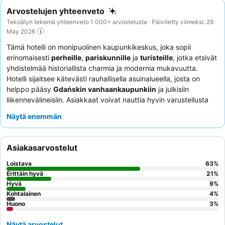
Arvostelujen yhteenveto
Tekoälyn tekemä yhteenveto 1 000+ arvostelusta · Päivitetty viimeksi: 29
May 2026
Tämä hotelli on monipuolinen kaupunkikeskus, joka sopii
erinomaisesti
perheille
,
pariskunnille
ja
turisteille
, jotka etsivät
yhdistelmää historiallista charmia ja modernia mukavuutta.
Hotelli sijaitsee kätevästi rauhallisella asuinalueella, josta on
helppo pääsy
Gdańskin vanhaankaupunkiin
ja julkisiin
liikennevälineisiin. Asiakkaat voivat nauttia hyvin varustellusta
kuntosalista
ja rauhallisesta
sauna-alueesta
rentoutumiseen.
Näytä enemmän
Henkilökunta saa jatkuvasti kiitosta avuliaisuudestaan, ja
aamiaisbuffetia
kehutaan laajasta ja tuoreesta valikoimastaan.
Ainutlaatuisen kokemuksen saamiseksi harkitse huoneen
Asiakasarvostelut
varaamista
uudelleen käyttöönotetusta historiallisesta
rakennuksesta
sen ainutlaatuisen tunnelman kokemiseksi.
Loistava
63
%
Erittäin hyvä
21
%
Hyvä
9
%
Kohtalainen
4
%
Huono
3
%
Näytä arvostelut