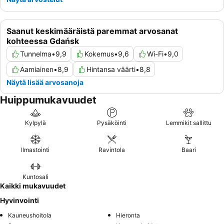
Saanut keskimääräistä paremmat arvosanat
kohteessa Gdańsk
Tunnelma
•
9,9
Kokemus
•
9,6
Wi-Fi
•
9,0
Aamiainen
•
8,9
Hintansa väärti
•
8,8
Näytä lisää arvosanoja
Huippumukavuudet
Kylpylä
Pysäköinti
Lemmikit sallittu
Ilmastointi
Ravintola
Baari
Kuntosali
Kaikki mukavuudet
Hyvinvointi
Kauneushoitola
Hieronta