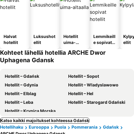
Halvat
Luksushot
Hotellit
Lemmikeill
Kylp
hotellit
ellit
uima-
e sopivat
ellit
altaalla
hotellit
Kohteet lähellä hotellia ARCHE Dwor
Uphagena Gdansk
Hotellit – Gdańsk
Hotellit – Sopot
Hotellit – Gdynia
Hotellit – Wladyslawowo
Hotellit – Elblag
Hotellit – Hel
Hotellit – Leba
Hotellit – Starogard Gdański
Hotellit – Krynica Morska
Katso kaikki majoitukset kohteessa Gdańsk
Hotellihaku
Eurooppa
Puola
Pommerania
Gdańsk
ARCHE Dwor Uphagena Gdansk