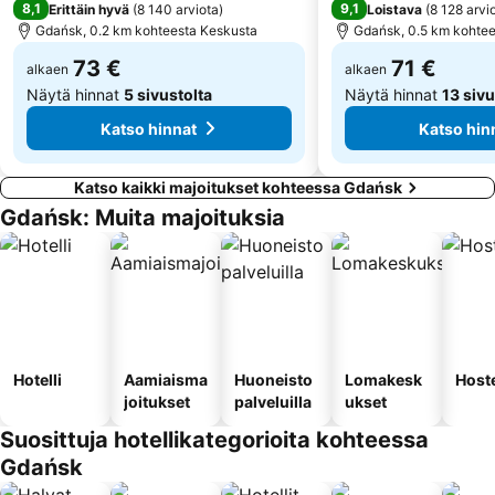
8,1
9,1
Erittäin hyvä
(
8 140 arviota
)
Loistava
(
8 128 arvi
Gdańsk, 0.2 km kohteesta Keskusta
Gdańsk, 0.5 km kohtee
73 €
71 €
alkaen
alkaen
Näytä hinnat
5 sivustolta
Näytä hinnat
13 sivu
Katso hinnat
Katso hin
Katso kaikki majoitukset kohteessa Gdańsk
Gdańsk: Muita majoituksia
Hotelli
Aamiaisma
Huoneisto
Lomakesk
Hoste
joitukset
palveluilla
ukset
Suosittuja hotellikategorioita kohteessa
Gdańsk