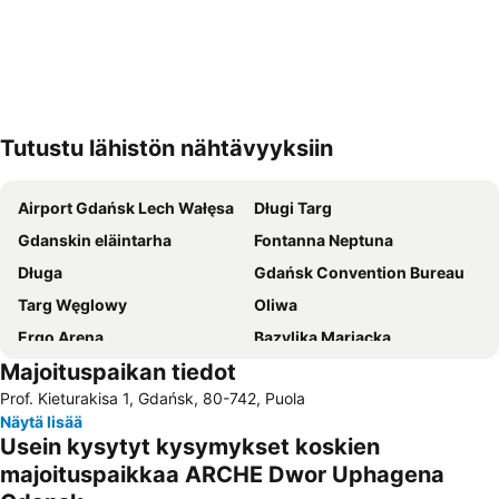
Tutustu lähistön nähtävyyksiin
Laajenna kartta
Airport Gdańsk Lech Wałęsa
Długi Targ
Gdanskin eläintarha
Fontanna Neptuna
Długa
Gdańsk Convention Bureau
Targ Węglowy
Oliwa
Ergo Arena
Bazylika Mariacka
Majoituspaikan tiedot
Sopot Południe
Aquapark Sopot
Prof. Kieturakisa 1, Gdańsk, 80-742, Puola
Danzigin raatihuone
Sopot Pier
Näytä lisää
Centrum U7
Mariacka
Usein kysytyt kysymykset koskien
Wrzeszcz Górny
Heineken Open'er Festival
majoituspaikkaa ARCHE Dwor Uphagena
Dolny Sopot - Centrum
Neptun