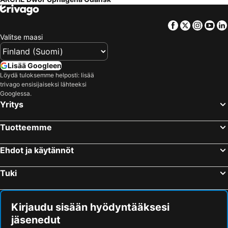
Facebook
Twitter
Insta
Yo
Valitse maasi
Lisää Googleen
Löydä tuloksemme helposti: lisää
trivago ensisijaiseksi lähteeksi
Googlessa.
Yritys
Tuotteemme
Ehdot ja käytännöt
Tuki
Kirjaudu sisään hyödyntääksesi
jäsenedut