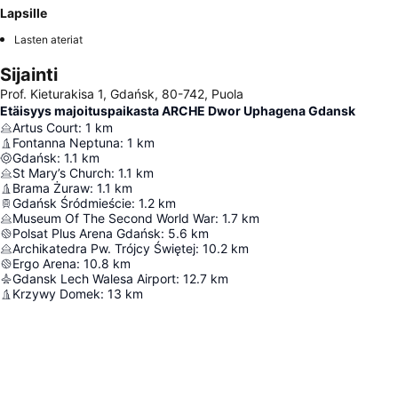
Lapsille
Lasten ateriat
Sijainti
Prof. Kieturakisa 1, Gdańsk, 80-742, Puola
Etäisyys majoituspaikasta ARCHE Dwor Uphagena Gdansk
Artus Court
:
1
km
Fontanna Neptuna
:
1
km
Gdańsk
:
1.1
km
St Mary’s Church
:
1.1
km
Brama Żuraw
:
1.1
km
Gdańsk Śródmieście
:
1.2
km
Museum Of The Second World War
:
1.7
km
Polsat Plus Arena Gdańsk
:
5.6
km
Archikatedra Pw. Trójcy Świętej
:
10.2
km
Ergo Arena
:
10.8
km
Gdansk Lech Walesa Airport
:
12.7
km
Krzywy Domek
:
13
km