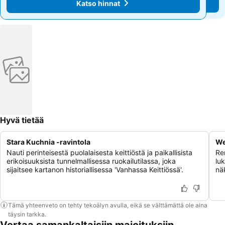
Katso hinnat
Katso hinnat
Hyvä tietää
Stara Kuchnia -ravintola
We
Nauti perinteisestä puolalaisesta keittiöstä ja paikallisista
Re
erikoisuuksista tunnelmallisessa ruokailutilassa, joka
luk
sijaitsee kartanon historiallisessa 'Vanhassa Keittiössä'.
nä
Tämä yhteenveto on tehty tekoälyn avulla, eikä se välttämättä ole aina
täysin tarkka.