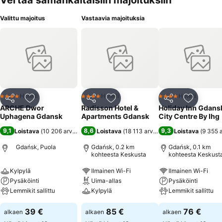
Vertaa samankaltaisiin majoituksiin
Valittu majoitus
Vastaavia majoituksia
Hotelli
Hotelli
Hotelli
4 Tähtiluokitus
4 Tähtiluokitus
4 Tähtiluokitus
Jaa
Lisää suosikkeihin
Jaa
Lisää suosikkeihin
Jaa
Lisää suo
ARCHE Dwor
Radisson Hotel &
Holiday Inn Gdans
Uphagena Gdansk
Apartments Gdansk
City Centre By Ihg
9,1
8,6
9,3
Loistava
(
10 206 arviota
)
Loistava
(
18 113 arviota
)
Loistava
(
9 355 
Gdańsk, Puola
Gdańsk, 0.2 km
Gdańsk, 0.1 km
kohteesta Keskusta
kohteesta Keskust
Kylpylä
Ilmainen Wi-Fi
Ilmainen Wi-Fi
Pysäköinti
Uima-allas
Pysäköinti
Lemmikit sallittu
Kylpylä
Lemmikit sallittu
39 €
85 €
76 €
alkaen
alkaen
alkaen