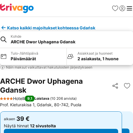
Suosikit
Kirjaud
Val
Katso kaikki majoitukset kohteessa Gdańsk
Kohde
ARCHE Dwor Uphagena Gdansk
Tulo-/lähtöpäivä
Asiakkaat ja huoneet
Päivämäärät
2 asiakasta, 1 huone
Näin maksut vaikuttavat hakutulosten järjestykseen
ARCHE Dwor Uphagena
Gdansk
Jaa
Li
Hotelli
9,1
Loistava
(
10 206 arviota
)
4 Tähtiluokitus
Prof. Kieturakisa 1, Gdańsk, 80-742, Puola
39 €
39 €
alkaen
alkaen
Näytä hinnat
12 sivustolta
Näytä hinnat
12 sivustolta