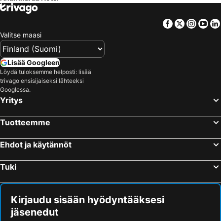
Facebook
Twitter
Insta
Yo
Valitse maasi
Lisää Googleen
Löydä tuloksemme helposti: lisää
trivago ensisijaiseksi lähteeksi
Googlessa.
Yritys
Tuotteemme
Ehdot ja käytännöt
Tuki
Kirjaudu sisään hyödyntääksesi
jäsenedut