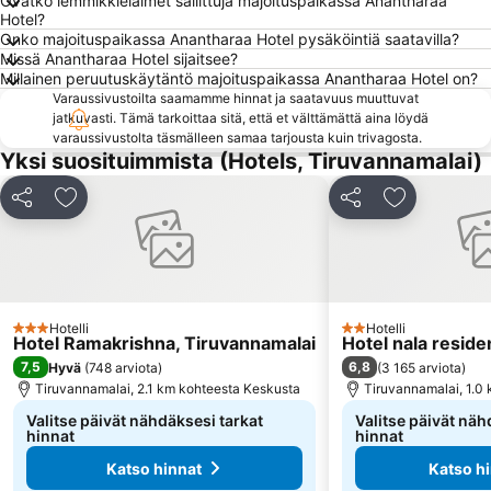
Ovatko lemmikkieläimet sallittuja majoituspaikassa Anantharaa
Hotel?
Onko majoituspaikassa Anantharaa Hotel pysäköintiä saatavilla?
Missä Anantharaa Hotel sijaitsee?
Millainen peruutuskäytäntö majoituspaikassa Anantharaa Hotel on?
Varaussivustoilta saamamme hinnat ja saatavuus muuttuvat
jatkuvasti. Tämä tarkoittaa sitä, että et välttämättä aina löydä
varaussivustolta täsmälleen samaa tarjousta kuin trivagosta.
Yksi suosituimmista (Hotels, Tiruvannamalai)
Jaa
Lisää suosikkeihin
Jaa
Lisää suosi
Hotelli
Hotelli
3 Tähtiluokitus
2 Tähtiluokitus
Hotel Ramakrishna, Tiruvannamalai
Hotel nala reside
7,5
6,8
Hyvä
(
748 arviota
)
(
3 165 arviota
)
Tiruvannamalai, 2.1 km kohteesta Keskusta
Tiruvannamalai, 1.0
Valitse päivät nähdäksesi tarkat
Valitse päivät näh
hinnat
hinnat
Katso hinnat
Katso h