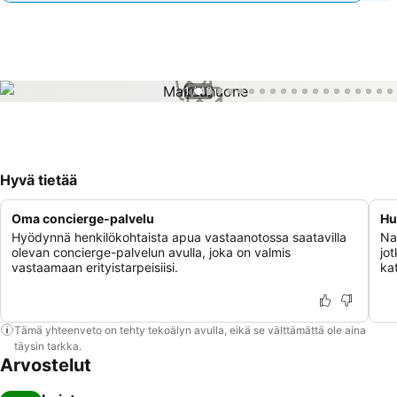
1 / 40
Hyvä tietää
Oma concierge-palvelu
Hu
Hyödynnä henkilökohtaista apua vastaanotossa saatavilla
Nau
olevan concierge-palvelun avulla, joka on valmis
jot
vastaamaan erityistarpeisiisi.
ka
Tämä yhteenveto on tehty tekoälyn avulla, eikä se välttämättä ole aina
täysin tarkka.
Arvostelut