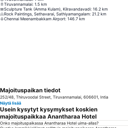
Tiruvannamalai
:
1.5
km
Sculpture Tank (Amma Kulam), Kilravandavadi
:
16.2
km
Rock Paintings, Sethavarai, Sathiyamangalam
:
21.2
km
Chennai Meenambakkam Airport
:
146.7
km
Majoituspaikan tiedot
Laajenna kartta
252/48, Thiruvoodal Street, Tiruvannamalai, 606601, Intia
Näytä lisää
Usein kysytyt kysymykset koskien
majoituspaikkaa Anantharaa Hotel
Onko majoituspaikassa Anantharaa Hotel uima-allas?