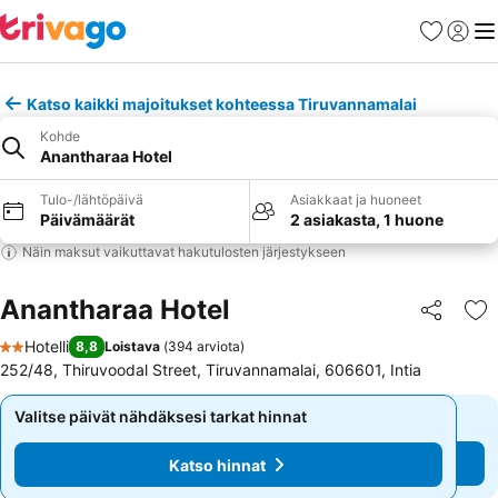
Suosikit
Kirjaud
Val
Katso kaikki majoitukset kohteessa Tiruvannamalai
Kohde
Anantharaa Hotel
Tulo-/lähtöpäivä
Asiakkaat ja huoneet
Päivämäärät
2 asiakasta, 1 huone
Näin maksut vaikuttavat hakutulosten järjestykseen
Anantharaa Hotel
Jaa
Li
Hotelli
8,8
Loistava
(
394 arviota
)
2 Tähtiluokitus
252/48, Thiruvoodal Street, Tiruvannamalai, 606601, Intia
Valitse päivät nähdäksesi tarkat hinnat
Valitse päivät nähdäksesi tarkat hinnat
Katso hinnat
Katso hinnat