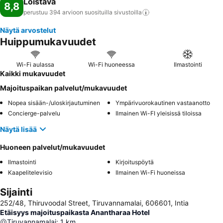
Loistava
8,8
perustuu 394 arvioon suosituilla
sivustoilla
Näytä arvostelut
Huippumukavuudet
Wi-Fi aulassa
Wi-Fi huoneessa
Ilmastointi
Kaikki mukavuudet
Majoituspaikan palvelut/mukavuudet
Nopea sisään-/uloskirjautuminen
Ympärivuorokautinen vastaanotto
Concierge-palvelu
Ilmainen Wi-FI yleisissä tiloissa
Näytä lisää
Huoneen palvelut/mukavuudet
Ilmastointi
Kirjoituspöytä
Kaapelitelevisio
Ilmainen Wi-Fi huoneissa
Sijainti
252/48, Thiruvoodal Street, Tiruvannamalai, 606601, Intia
Etäisyys majoituspaikasta Anantharaa Hotel
Tiruvannamalai
:
1
km