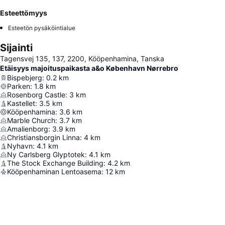
Esteettömyys
Esteetön pysäköintialue
Sijainti
Tagensvej 135, 137, 2200, Kööpenhamina, Tanska
Etäisyys majoituspaikasta a&o København Nørrebro
Bispebjerg
:
0.2
km
Parken
:
1.8
km
Rosenborg Castle
:
3
km
Kastellet
:
3.5
km
Kööpenhamina
:
3.6
km
Marble Church
:
3.7
km
Amalienborg
:
3.9
km
Christiansborgin Linna
:
4
km
Nyhavn
:
4.1
km
Ny Carlsberg Glyptotek
:
4.1
km
The Stock Exchange Building
:
4.2
km
Kööpenhaminan Lentoasema
:
12
km