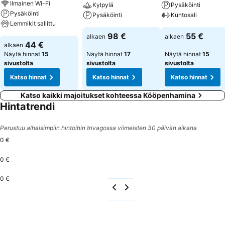
Ilmainen Wi-Fi
Kylpylä
Pysäköinti
huoneita ja tupakointihuoneita. Liikunta ja ajanviete: Urheilu- ja
Pysäköinti
Pysäköinti
Kuntosali
viihdetarjonta mahdollistaa monipuolisen vapaa-ajan vieton.
Lemmikit sallittu
Kauniista ilmasta asiakkaat voivat nauttia myös terassilla. Liikunta-
98 €
55 €
alkaen
alkaen
ja hyvinvointipalvelut, kuten pyöräily/maastopyöräily,
44 €
alkaen
kuntosaliharjoittelu ja biljardi, pitävät huolen hyvästä olosta.
Näytä hinnat
15
Näytä hinnat
17
Näytä hinnat
15
Ravintolapalvelut: Ravintola-alue käsittää ravintolan ja baarin.
sivustolta
sivustolta
sivustolta
Päivittäin tarjoillaan mannermainen aamiaisbuffet ja lounas.
Katso hinnat
Katso hinnat
Katso hinnat
Erikoisruokavalioista saatavilla on dieettiannos. Lisäksi saatavilla on
erityisiä ateriapalveluja ja naposteltavia.
Katso kaikki majoitukset kohteessa Kööpenhamina
Hintatrendi
Perustuu alhaisimpiin hintoihin trivagossa viimeisten 30 päivän aikana
0 €
0 €
0 €