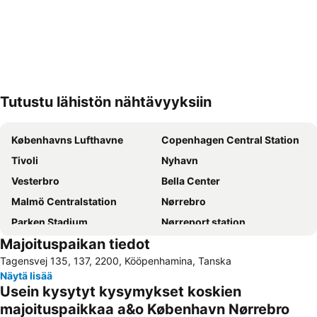
Tutustu lähistön nähtävyyksiin
Laajenna kartta
Københavns Lufthavne
Copenhagen Central Station
Tivoli
Nyhavn
Vesterbro
Bella Center
Malmö Centralstation
Nørrebro
Parken Stadium
Nørreport station
Majoituspaikan tiedot
Indre By
Malmö Centrum
Tagensvej 135, 137, 2200, Kööpenhamina, Tanska
Kongens Nytorv
Østerbro
Näytä lisää
Amager Centret
Rådhuspladsen
Usein kysytyt kysymykset koskien
Ørestad
Frederiksberg
majoituspaikkaa a&o København Nørrebro