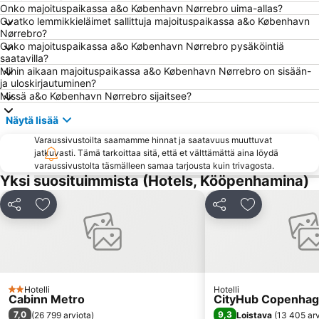
Royal Copenhagen
Christianshavn
Onko majoituspaikassa a&o København Nørrebro uima-allas?
Ovatko lemmikkieläimet sallittuja majoituspaikassa a&o København
Hornbæk Vest
Strøget
Nørrebro?
Onko majoituspaikassa a&o København Nørrebro pysäköintiä
Snekkersten
Christiania
saatavilla?
Dansk jødisk museum
Copenhagen Port
Mihin aikaan majoituspaikassa a&o København Nørrebro on sisään-
ja uloskirjautuminen?
Malmö Arena
Helsingør Havn
Missä a&o København Nørrebro sijaitsee?
Gilleleje Veststrand
Fisketorvet
Näytä lisää
National Museet
Kanalen
Varaussivustoilta saamamme hinnat ja saatavuus muuttuvat
Roskilde Festival
Tisvildeleje
jatkuvasti. Tämä tarkoittaa sitä, että et välttämättä aina löydä
varaussivustolta täsmälleen samaa tarjousta kuin trivagosta.
Frederiksberg Centret
Operaen
Yksi suosituimmista (Hotels, Kööpenhamina)
Cph Cool
Ny Carlsberg Glyptotek
Jaa
Lisää suosikkeihin
Jaa
Lisää suosikk
Biking Copenhague
Kastellet
Danske Kunstindustrimuseet
Turning Torso
Louisianan nykytaiteen museo
Gamla Stan
Kronborg Slot
CIFF - COPENHAGEN INTERNATIONAL FASHION FAIR
Hotelli
Hotelli
2 Tähtiluokitus
Den lille Havfrue
Copenhagen Zoo
Cabinn Metro
CityHub Copenha
7,0
9,3
(
26 799 arviota
)
Loistava
(
13 405 arv
Københavns Bymuseum
Valbyparken