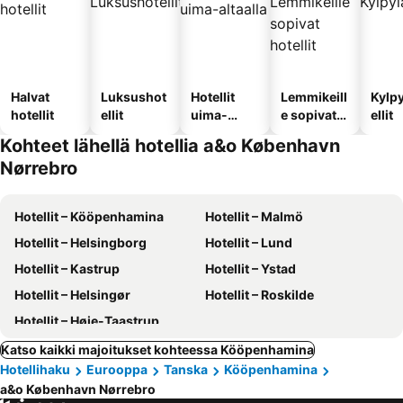
Halvat
Luksushot
Hotellit
Lemmikeill
Kylp
hotellit
ellit
uima-
e sopivat
ellit
altaalla
hotellit
Kohteet lähellä hotellia a&o København
Nørrebro
Hotellit – Kööpenhamina
Hotellit – Malmö
Hotellit – Helsingborg
Hotellit – Lund
Hotellit – Kastrup
Hotellit – Ystad
Hotellit – Helsingør
Hotellit – Roskilde
Hotellit – Høje-Taastrup
Katso kaikki majoitukset kohteessa Kööpenhamina
Hotellihaku
Eurooppa
Tanska
Kööpenhamina
a&o København Nørrebro