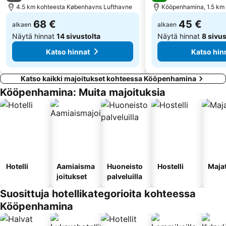
4.5 km kohteesta Københavns Lufthavne
Kööpenhamina, 1.5 km
68 €
45 €
alkaen
alkaen
Näytä hinnat
14 sivustolta
Näytä hinnat
8 sivus
Katso hinnat
Katso hin
Katso kaikki majoitukset kohteessa Kööpenhamina
Kööpenhamina: Muita majoituksia
Hotelli
Aamiaisma
Huoneisto
Hostelli
Maja
joitukset
palveluilla
Suosittuja hotellikategorioita kohteessa
Kööpenhamina