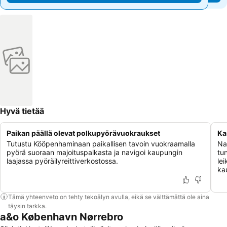
Hyvä tietää
Paikan päällä olevat polkupyörävuokraukset
Ka
Tutustu Kööpenhaminaan paikallisen tavoin vuokraamalla
Na
pyörä suoraan majoituspaikasta ja navigoi kaupungin
tu
laajassa pyöräilyreittiverkostossa.
lei
kau
Tämä yhteenveto on tehty tekoälyn avulla, eikä se välttämättä ole aina
täysin tarkka.
a&o København Nørrebro