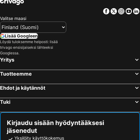
Facebook
Twitter
Insta
Yo
Valitse maasi
Lisää Googleen
Löydä tuloksemme helposti: lisää
trivago ensisijaiseksi lähteeksi
Googlessa.
Yritys
Tuotteemme
Ehdot ja käytännöt
Tuki
Kirjaudu sisään hyödyntääksesi
jäsenedut
Yksilöity käyttökokemus