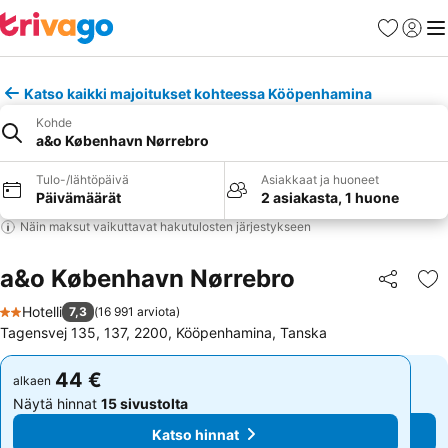
Suosikit
Kirjaud
Val
Katso kaikki majoitukset kohteessa Kööpenhamina
Kohde
a&o København Nørrebro
Tulo-/lähtöpäivä
Asiakkaat ja huoneet
Päivämäärät
2 asiakasta, 1 huone
Näin maksut vaikuttavat hakutulosten järjestykseen
a&o København Nørrebro
Jaa
Li
Hotelli
7,3
(
16 991 arviota
)
2 Tähtiluokitus
Tagensvej 135, 137, 2200, Kööpenhamina, Tanska
44 €
44 €
alkaen
alkaen
Näytä hinnat
15 sivustolta
Näytä hinnat
15 sivustolta
Katso hinnat
Katso hinnat