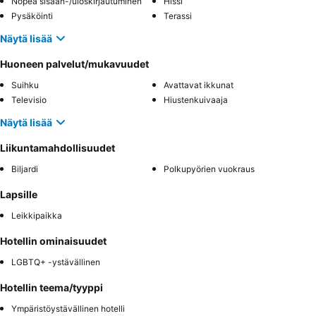
Nopea sisään-/uloskirjautuminen
Hissi
Pysäköinti
Terassi
Näytä lisää
Huoneen palvelut/mukavuudet
Suihku
Avattavat ikkunat
Televisio
Hiustenkuivaaja
Näytä lisää
Liikuntamahdollisuudet
Biljardi
Polkupyörien vuokraus
Lapsille
Leikkipaikka
Hotellin ominaisuudet
LGBTQ+ -ystävällinen
Hotellin teema/tyyppi
Ympäristöystävällinen hotelli