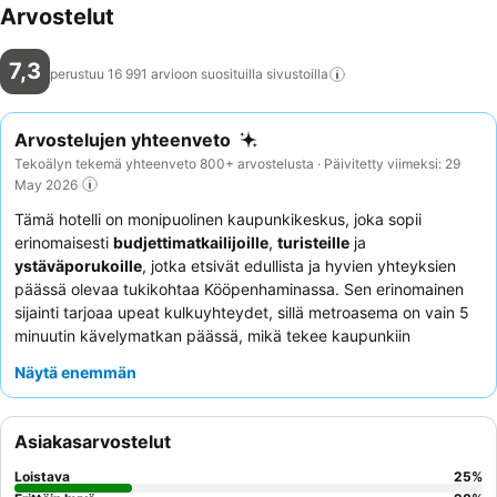
Arvostelut
7,3
perustuu 16 991 arvioon suosituilla
sivustoilla
Arvostelujen yhteenveto
Tekoälyn tekemä yhteenveto 800+ arvostelusta · Päivitetty viimeksi: 29
May 2026
Tämä hotelli on monipuolinen kaupunkikeskus, joka sopii
erinomaisesti
budjettimatkailijoille
,
turisteille
ja
ystäväporukoille
, jotka etsivät edullista ja hyvien yhteyksien
päässä olevaa tukikohtaa Kööpenhaminassa. Sen erinomainen
sijainti tarjoaa upeat kulkuyhteydet, sillä metroasema on vain 5
minuutin kävelymatkan päässä, mikä tekee kaupunkiin
tutustumisesta vaivatonta. Majoituspaikassa on kätevä
jaettu
Näytä enemmän
keittiö
, joka tarjoaa vieraille mahdollisuuden valmistaa omia
aterioitaan. Asiakkaat kehuvat jatkuvasti
vastaanoton
henkilökunnan avuliaisuutta
ja monipuolista aamiaisbuffetia,
Asiakasarvostelut
joka sisältää suosittuja herkkuja, kuten pannukakkuja.
Rauhallisempaa kokemusta kaipaavien kannattaa harkita
Loistava
25
%