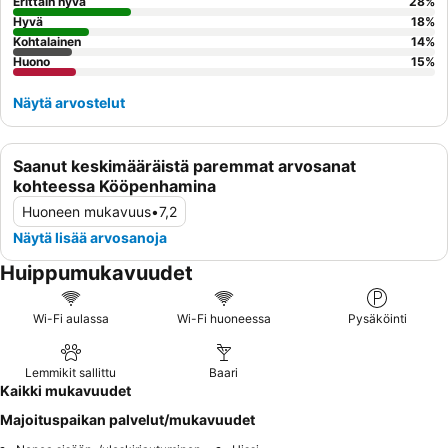
huonetta, joka ei ole kadun puolella melun minimoimiseksi.
Erittäin hyvä
28
%
Hyvä
18
%
Kohtalainen
14
%
Huono
15
%
Näytä arvostelut
Saanut keskimääräistä paremmat arvosanat
kohteessa Kööpenhamina
Huoneen mukavuus
•
7,2
Näytä lisää arvosanoja
Huippumukavuudet
Wi-Fi aulassa
Wi-Fi huoneessa
Pysäköinti
Lemmikit sallittu
Baari
Kaikki mukavuudet
Majoituspaikan palvelut/mukavuudet