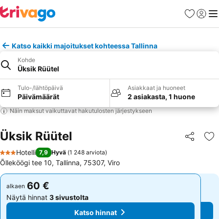
Suosikit
Kirjaud
Val
Katso kaikki majoitukset kohteessa Tallinna
Kohde
Üksik Rüütel
Tulo-/lähtöpäivä
Asiakkaat ja huoneet
Päivämäärät
2 asiakasta, 1 huone
Näin maksut vaikuttavat hakutulosten järjestykseen
Üksik Rüütel
Jaa
Li
Hotelli
7,9
Hyvä
(
1 248 arviota
)
3 Tähtiluokitus
Õlleköögi tee 10, Tallinna, 75307, Viro
60 €
60 €
alkaen
alkaen
Näytä hinnat
3 sivustolta
Näytä hinnat
3 sivustolta
Katso hinnat
Katso hinnat