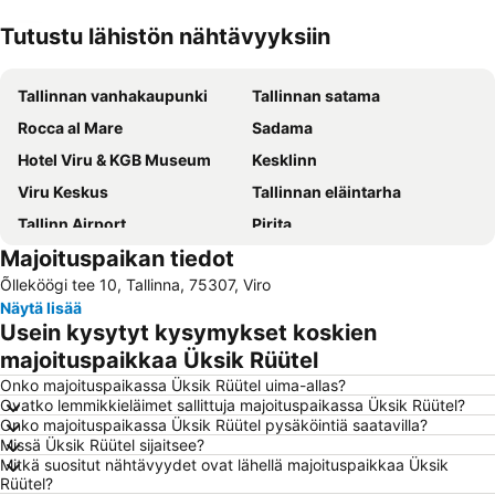
Tutustu lähistön nähtävyyksiin
Laajenna kartta
Tallinnan vanhakaupunki
Tallinnan satama
Rocca al Mare
Sadama
Hotel Viru & KGB Museum
Kesklinn
Viru Keskus
Tallinnan eläintarha
Tallinn Airport
Pirita
Majoituspaikan tiedot
Lauluväljak
Kalamaja
Õlleköögi tee 10, Tallinna, 75307, Viro
Mustamäe
Kadriorg
Näytä lisää
Kassisaba
Baltian rautatieasema
Usein kysytyt kysymykset koskien
Pirita linnaosad
Lasnamäe
majoituspaikkaa Üksik Rüütel
Haabersti
Põhja-Tallinn
Onko majoituspaikassa Üksik Rüütel uima-allas?
Ovatko lemmikkieläimet sallittuja majoituspaikassa Üksik Rüütel?
Ülemiste
Nõmme
Onko majoituspaikassa Üksik Rüütel pysäköintiä saatavilla?
Missä Üksik Rüütel sijaitsee?
A. Le Coq Arena
Viron merenkulkumuseo
Mitkä suositut nähtävyydet ovat lähellä majoituspaikkaa Üksik
Juhkentali
Raekoda
Rüütel?