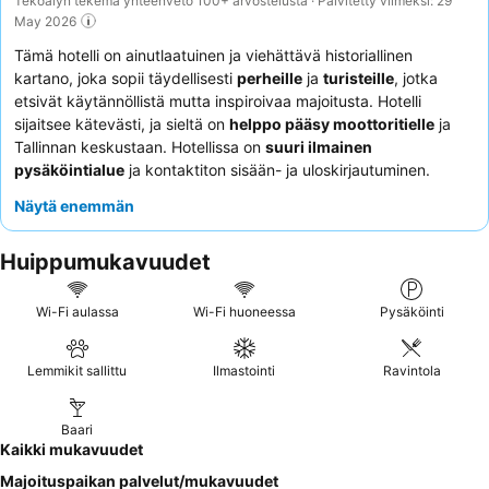
Tekoälyn tekemä yhteenveto 100+ arvostelusta · Päivitetty viimeksi: 29
May 2026
Tämä hotelli on ainutlaatuinen ja viehättävä historiallinen
kartano, joka sopii täydellisesti
perheille
ja
turisteille
, jotka
etsivät käytännöllistä mutta inspiroivaa majoitusta. Hotelli
sijaitsee kätevästi, ja sieltä on
helppo pääsy moottoritielle
ja
Tallinnan keskustaan. Hotellissa on
suuri ilmainen
pysäköintialue
ja kontaktiton sisään- ja uloskirjautuminen.
Asiakkaat kehuvat jatkuvasti ravintolan miellyttävää ilmapiiriä ja
Näytä enemmän
herkullista
georgialaista ruokaa
, jonka kohokohtiin kuuluvat
grillatut annokset ja kotitekoiset nyytit. Rauhallisempaa
Huippumukavuudet
kokemusta kaipaaville asiakkaille suositellaan puutarhaan päin
olevia huoneita.
Wi-Fi aulassa
Wi-Fi huoneessa
Pysäköinti
Lemmikit sallittu
Ilmastointi
Ravintola
Baari
Kaikki mukavuudet
Majoituspaikan palvelut/mukavuudet