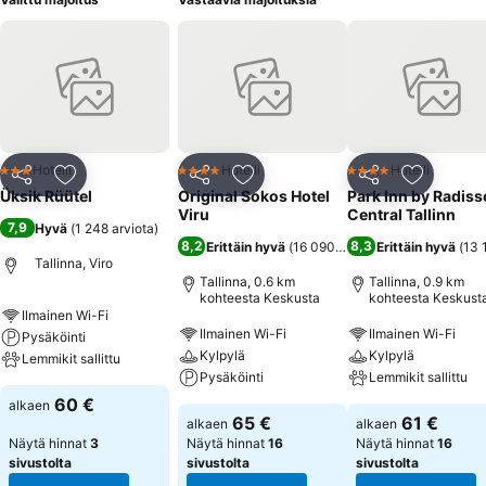
Hotelli
Hotelli
Hotelli
3 Tähtiluokitus
4 Tähtiluokitus
4 Tähtiluokitus
Jaa
Lisää suosikkeihin
Jaa
Lisää suosikkeihin
Jaa
Lisää suo
Üksik Rüütel
Original Sokos Hotel
Park Inn by Radis
Viru
Central Tallinn
7,9
Hyvä
(
1 248 arviota
)
8,2
8,3
Erittäin hyvä
(
16 090 arviota
Erittäin hyvä
)
(
13 
Tallinna, Viro
Tallinna, 0.6 km
Tallinna, 0.9 km
kohteesta Keskusta
kohteesta Keskust
Ilmainen Wi-Fi
Ilmainen Wi-Fi
Ilmainen Wi-Fi
Pysäköinti
Kylpylä
Kylpylä
Lemmikit sallittu
Pysäköinti
Lemmikit sallittu
60 €
alkaen
65 €
61 €
alkaen
alkaen
Näytä hinnat
3
Näytä hinnat
16
Näytä hinnat
16
sivustolta
sivustolta
sivustolta