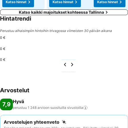
Katso hinnat
Katso hinnat
Katso hinnat
Katso kaikki majoitukset kohteessa Tallinna
Hintatrendi
Perustuu alhaisimpiin hintoihin trivagossa viimeisten 30 päivän aikana
0 €
0 €
0 €
Arvostelut
Hyvä
7,9
perustuu 1 248 arvioon suosituilla
sivustoilla
Arvostelujen yhteenveto