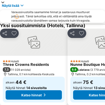
Kopli
Kakumäe
Näytä lisää
Town Hall Square
Lai
Varaussivustoilta saamamme hinnat ja saatavuus muuttuvat
jatkuvasti. Tämä tarkoittaa sitä, että et välttämättä aina löydä
Peppersack
Pirita asum
varaussivustolta täsmälleen samaa tarjousta kuin trivagosta.
Järve
Aleksanteri Nevskin katedraali
Yksi suosituimmista (Hotels, Tallinna)
Vana-Mustamäe
Laagri
Jaa
Lisää suosikkeihin
Jaa
Lisää suosikk
Tallinnan Olympiakeskus
Rocca al Mare
Veerenni
Tiskre
Mustakivi
Paljassaare
Estonian Fairs
Mustamäe asum
Hotelli
Hotelli
3 Tähtiluokitus
4 Tähtiluokitus
Three Crowns Residents
Nunne Boutique Ho
Solaris
Lilleküla
7,3
9,6
(
11 029 arviota
)
Loistava
(
3 779 arvi
Männiku
Sikupilli
Tallinna, 0.1 km kohteesta Keskusta
Tallinna, 0.2 km kohte
Sääse
Õismäe
44 €
75 €
alkaen
alkaen
Näytä hinnat
14 sivustolta
Näytä hinnat
13 sivu
Katso hinnat
Katso hin