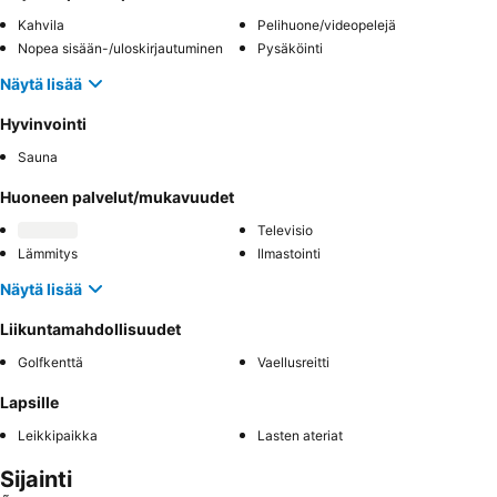
Kahvila
Pelihuone/videopelejä
Nopea sisään-/uloskirjautuminen
Pysäköinti
Näytä lisää
Hyvinvointi
Sauna
Huoneen palvelut/mukavuudet
Televisio
Lämmitys
Ilmastointi
Näytä lisää
Liikuntamahdollisuudet
Golfkenttä
Vaellusreitti
Lapsille
Leikkipaikka
Lasten ateriat
Sijainti