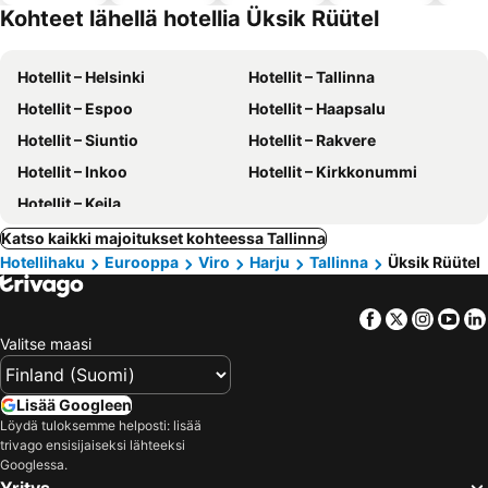
altaalla
hotellit
Kohteet lähellä hotellia Üksik Rüütel
Hotellit – Helsinki
Hotellit – Tallinna
Hotellit – Espoo
Hotellit – Haapsalu
Hotellit – Siuntio
Hotellit – Rakvere
Hotellit – Inkoo
Hotellit – Kirkkonummi
Hotellit – Keila
Katso kaikki majoitukset kohteessa Tallinna
Hotellihaku
Eurooppa
Viro
Harju
Tallinna
Üksik Rüütel
Facebook
Twitter
Insta
Yo
Valitse maasi
Lisää Googleen
Löydä tuloksemme helposti: lisää
trivago ensisijaiseksi lähteeksi
Googlessa.