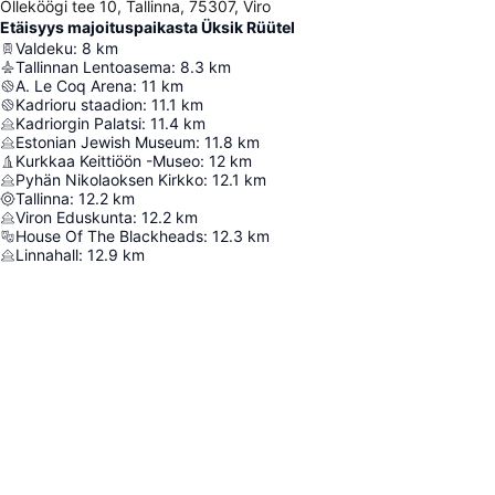
Õlleköögi tee 10, Tallinna, 75307, Viro
Etäisyys majoituspaikasta Üksik Rüütel
Valdeku
:
8
km
Tallinnan Lentoasema
:
8.3
km
A. Le Coq Arena
:
11
km
Kadrioru staadion
:
11.1
km
Kadriorgin Palatsi
:
11.4
km
Estonian Jewish Museum
:
11.8
km
Kurkkaa Keittiöön -Museo
:
12
km
Pyhän Nikolaoksen Kirkko
:
12.1
km
Tallinna
:
12.2
km
Viron Eduskunta
:
12.2
km
House Of The Blackheads
:
12.3
km
Linnahall
:
12.9
km