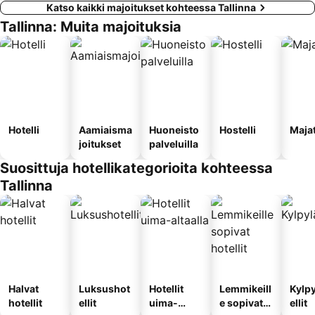
Katso kaikki majoitukset kohteessa Tallinna
Tallinna: Muita majoituksia
Hotelli
Aamiaisma
Huoneisto
Hostelli
Maja
joitukset
palveluilla
Suosittuja hotellikategorioita kohteessa
Tallinna
Halvat
Luksushot
Hotellit
Lemmikeill
Kylp
hotellit
ellit
uima-
e sopivat
ellit