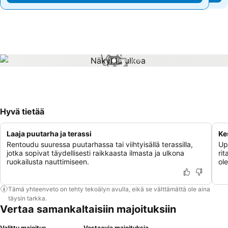
1 / 5
Hyvä tietää
Laaja puutarha ja terassi
Ke
Rentoudu suuressa puutarhassa tai viihtyisällä terassilla,
Up
jotka sopivat täydellisesti raikkaasta ilmasta ja ulkona
rit
ruokailusta nauttimiseen.
ol
Tämä yhteenveto on tehty tekoälyn avulla, eikä se välttämättä ole aina
täysin tarkka.
Vertaa samankaltaisiin majoituksiin
Valittu majoitus
Vastaavia majoituksia