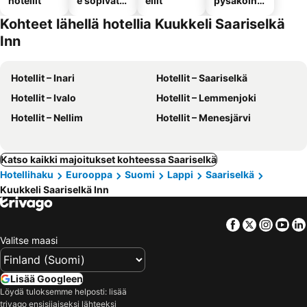
hotellit
e sopivat
ellit
pysäköinni
hotellit
llä
Kohteet lähellä hotellia Kuukkeli Saariselkä
Inn
Hotellit – Inari
Hotellit – Saariselkä
Hotellit – Ivalo
Hotellit – Lemmenjoki
Hotellit – Nellim
Hotellit – Menesjärvi
Katso kaikki majoitukset kohteessa Saariselkä
Hotellihaku
Eurooppa
Suomi
Lappi
Saariselkä
Kuukkeli Saariselkä Inn
Facebook
Twitter
Insta
Yo
Valitse maasi
Lisää Googleen
Löydä tuloksemme helposti: lisää
trivago ensisijaiseksi lähteeksi