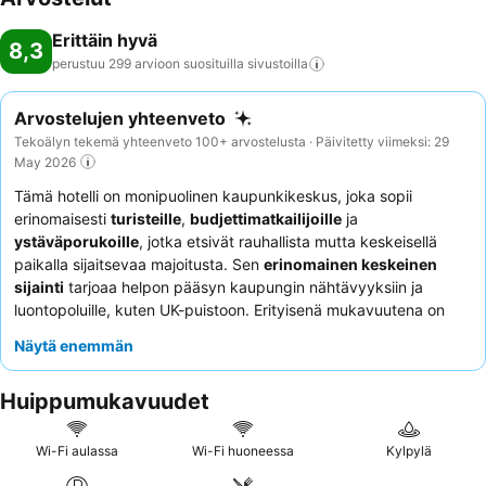
Erittäin hyvä
8,3
perustuu 299 arvioon suosituilla
sivustoilla
Arvostelujen yhteenveto
Tekoälyn tekemä yhteenveto 100+ arvostelusta · Päivitetty viimeksi: 29
May 2026
Tämä hotelli on monipuolinen kaupunkikeskus, joka sopii
erinomaisesti
turisteille
,
budjettimatkailijoille
ja
ystäväporukoille
, jotka etsivät rauhallista mutta keskeisellä
paikalla sijaitsevaa majoitusta. Sen
erinomainen keskeinen
sijainti
tarjoaa helpon pääsyn kaupungin nähtävyyksiin ja
luontopoluille, kuten UK-puistoon. Erityisenä mukavuutena on
hyvin varusteltu jaettu keittiö
, jossa on runsaasti
Näytä enemmän
huonekohtaista jääkaappitilaa vieraiden käyttöön. Asiakkaat
kehuvat jatkuvasti
ystävällistä ja avuliasta henkilökuntaa
sekä
Huippumukavuudet
erinomaista, monipuolista ja kattavaa aamiaista
.
Rauhallisempaa kokemusta varten kannattaa pyytää
puutarhaan päin olevaa huonetta.
Wi-Fi aulassa
Wi-Fi huoneessa
Kylpylä