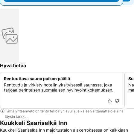
Hyvä tietää
Rentouttava sauna paikan päällä
Su
Rentoudu ja virkisty hotellin yksityisessä saunassa, joka
Na
tarjoaa perinteisen suomalaisen hyvinvointikokemuksen.
maj
Tämä yhteenveto on tehty tekoälyn avulla, eikä se välttämättä ole aina
täysin tarkka.
Kuukkeli Saariselkä Inn
Kuukkeli Saariselkä Inn majoitustalon alakerroksessa on kaikkiaan