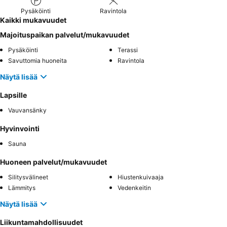
Pysäköinti
Ravintola
Kaikki mukavuudet
Majoituspaikan palvelut/mukavuudet
Pysäköinti
Terassi
Savuttomia huoneita
Ravintola
Näytä lisää
Lapsille
Vauvansänky
Hyvinvointi
Sauna
Huoneen palvelut/mukavuudet
Silitysvälineet
Hiustenkuivaaja
Lämmitys
Vedenkeitin
Näytä lisää
Liikuntamahdollisuudet