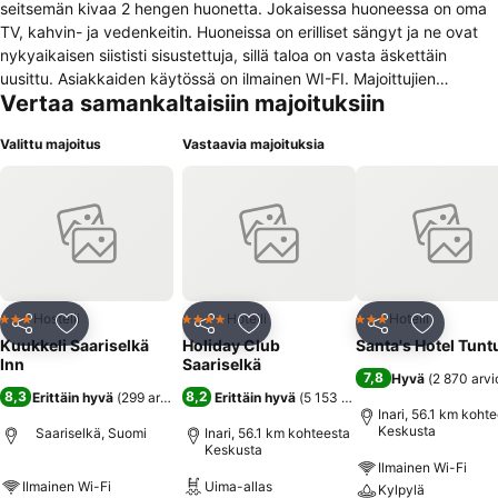
seitsemän kivaa 2 hengen huonetta. Jokaisessa huoneessa on oma
TV, kahvin- ja vedenkeitin. Huoneissa on erilliset sängyt ja ne ovat
nykyaikaisen siististi sisustettuja, sillä taloa on vasta äskettäin
uusittu. Asiakkaiden käytössä on ilmainen WI-FI. Majoittujien
Vertaa samankaltaisiin majoituksiin
yhteisissä tiloissa on viihtyisä ja hyvin varustettu avokeittiö sekä
oleskelutila ja erilliset kylpyhuone/WC tilat naisille ja miehille. Talon
Valittu majoitus
Vastaavia majoituksia
yläkerrassa on sauna ja pukuhuone, jossa on myös takka. Lisäksi
yhteiskäyttöinen pyykinpesupesukone on saunan kylpyhuoneessa.
Naisille ja miehille on erikseen kaksi päivittäistä saunavuoroa.
Kuukkeli Saariselkä Inn sijaitsee aivan Saariselän keskustassa, n.
400 metrin päässä Kauppakeskus Kuukkelista. Tupakointi
sisätiloissa on kielletty. Tässä kohteessa lemmikkieläimet eivät voi
yöpyä.
Hostelli
Hotelli
Hotelli
3 Tähtiluokitus
4 Tähtiluokitus
3 Tähtiluokitus
Jaa
Lisää suosikkeihin
Jaa
Lisää suosikkeihin
Jaa
Lisää suo
Kuukkeli Saariselkä
Holiday Club
Santa's Hotel Tunt
Inn
Saariselkä
7,8
Hyvä
(
2 870 arvi
8,3
8,2
Erittäin hyvä
(
299 arviota
)
Erittäin hyvä
(
5 153 arviota
)
Inari, 56.1 km koht
Keskusta
Saariselkä, Suomi
Inari, 56.1 km kohteesta
Keskusta
Ilmainen Wi-Fi
Ilmainen Wi-Fi
Uima-allas
Kylpylä