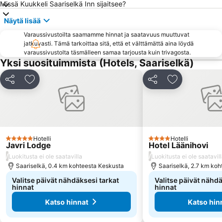
Missä Kuukkeli Saariselkä Inn sijaitsee?
Näytä lisää
Varaussivustoilta saamamme hinnat ja saatavuus muuttuvat
jatkuvasti. Tämä tarkoittaa sitä, että et välttämättä aina löydä
varaussivustolta täsmälleen samaa tarjousta kuin trivagosta.
Yksi suosituimmista (Hotels, Saariselkä)
Jaa
Lisää suosikkeihin
Jaa
Lisää suosikk
Hotelli
Hotelli
5 Tähtiluokitus
4 Tähtiluokitus
Javri Lodge
Hotel Läänihovi
/
/
Luokitusta ei ole saatavilla
Luokitusta ei ole saatavil
Saariselkä, 0.4 km kohteesta Keskusta
Saariselkä, 2.7 km ko
Valitse päivät nähdäksesi tarkat
Valitse päivät nähdä
hinnat
hinnat
Katso hinnat
Katso hin