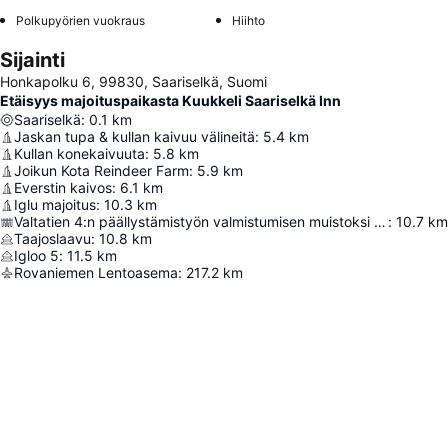
Polkupyörien vuokraus
Hiihto
Sijainti
Honkapolku 6, 99830, Saariselkä, Suomi
Etäisyys majoituspaikasta Kuukkeli Saariselkä Inn
Saariselkä
:
0.1
km
Jaskan tupa & kullan kaivuu välineitä
:
5.4
km
Kullan konekaivuuta
:
5.8
km
Joikun Kota Reindeer Farm
:
5.9
km
Everstin kaivos
:
6.1
km
Iglu majoitus
:
10.3
km
Valtatien 4:n päällystämistyön valmistumisen muistoksi 5.9.1978
:
10.7
km
Taajoslaavu
:
10.8
km
Igloo 5
:
11.5
km
Rovaniemen Lentoasema
:
217.2
km