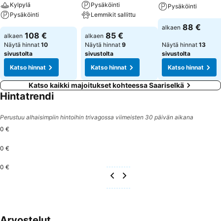
Kylpylä
Pysäköinti
Pysäköinti
Pysäköinti
Lemmikit sallittu
88 €
alkaen
108 €
85 €
alkaen
alkaen
Näytä hinnat
10
Näytä hinnat
9
Näytä hinnat
13
sivustolta
sivustolta
sivustolta
Katso hinnat
Katso hinnat
Katso hinnat
Katso kaikki majoitukset kohteessa Saariselkä
Hintatrendi
Perustuu alhaisimpiin hintoihin trivagossa viimeisten 30 päivän aikana
0 €
0 €
0 €
Arvostelut