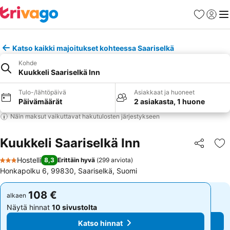
Suosikit
Kirjaud
Val
Katso kaikki majoitukset kohteessa Saariselkä
Kohde
Kuukkeli Saariselkä Inn
Tulo-/lähtöpäivä
Asiakkaat ja huoneet
Päivämäärät
2 asiakasta, 1 huone
Näin maksut vaikuttavat hakutulosten järjestykseen
Kuukkeli Saariselkä Inn
Jaa
Li
Hostelli
8,3
Erittäin hyvä
(
299 arviota
)
3 Tähtiluokitus
Honkapolku 6, 99830, Saariselkä, Suomi
108 €
108 €
alkaen
alkaen
Näytä hinnat
10 sivustolta
Näytä hinnat
10 sivustolta
Katso hinnat
Katso hinnat