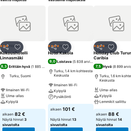
Hostelli
Hotelli
Hotelli
3 Tähtiluokitus
4 Tähtiluokitus
4 Tähtiluokitus
Jaa
Lisää suosikkeihin
Jaa
Lisää suosikkeihin
Jaa
Lisää suo
Kokoushotelli
Hotel Kakola
Holiday Club Turu
Linnasmäki
Caribia
9,0
Loistava
(
5 838 arviota
)
8,3
7,5
Erittäin hyvä
(
1 885 arviota
)
Hyvä
(
8 899 arvi
Turku, 1.4 km kohteesta
Keskusta
Turku, Suomi
Turku, 1.6 km koht
Keskusta
Ilmainen Wi-Fi
Ilmainen Wi-Fi
Uima-allas
Kylpylä
Uima-allas
Kylpylä
Pysäköinti
Kylpylä
Lemmikit sallittu
101 €
alkaen
82 €
88 €
alkaen
alkaen
Näytä hinnat
3
Näytä hinnat
13
Näytä hinnat
14
sivustolta
sivustolta
sivustolta