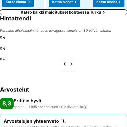
Katso hinnat
Katso hinnat
Katso hinnat
Katso kaikki majoitukset kohteessa Turku
Hintatrendi
Perustuu alhaisimpiin hintoihin trivagossa viimeisten 30 päivän aikana
0 €
0 €
0 €
Arvostelut
Erittäin hyvä
8,3
perustuu 1 885 arvioon suosituilla
sivustoilla
Arvostelujen yhteenveto