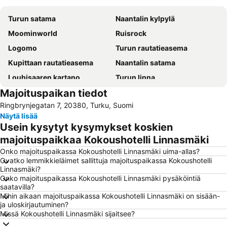
Turun satama
Naantalin kylpylä
Moominworld
Ruisrock
Logomo
Turun rautatieasema
Kupittaan rautatieasema
Naantalin satama
Louhisaaren kartano
Turun linna
Majoituspaikan tiedot
Turku Bus Station
Turun lentoasema
Ringbrynjegatan 7, 20380, Turku, Suomi
Turun kaupunginteatteri
Turun tuomiokirkko
Näytä lisää
Turun Messu- ja Kongressikeskus
Meriteijo Ski
Usein kysytyt kysymykset koskien
Kultaranta
HK Arena
majoituspaikkaa Kokoushotelli Linnasmäki
Hirvensalon Hiihtokeskus
Turun ruotsalainen teatteri
Onko majoituspaikassa Kokoushotelli Linnasmäki uima-allas?
Ovatko lemmikkieläimet sallittuja majoituspaikassa Kokoushotelli
Zoolandia
Aboa Vetus & Ars Nova
Linnasmäki?
Onko majoituspaikassa Kokoushotelli Linnasmäki pysäköintiä
Väskin seikkailusaari
Forum Marinum Turku
saatavilla?
Mihin aikaan majoituspaikassa Kokoushotelli Linnasmäki on sisään-
ja uloskirjautuminen?
Missä Kokoushotelli Linnasmäki sijaitsee?