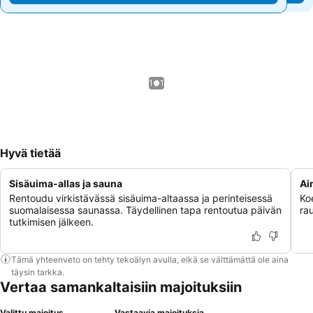
1 / 1
Hyvä tietää
Sisäuima-allas ja sauna
Ai
Rentoudu virkistävässä sisäuima-altaassa ja perinteisessä
Koe
suomalaisessa saunassa. Täydellinen tapa rentoutua päivän
ra
tutkimisen jälkeen.
Tämä yhteenveto on tehty tekoälyn avulla, eikä se välttämättä ole aina
täysin tarkka.
Vertaa samankaltaisiin majoituksiin
Valittu majoitus
Vastaavia majoituksia