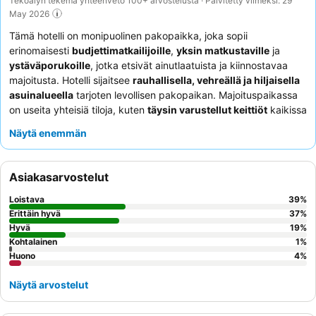
Tekoälyn tekemä yhteenveto 100+ arvostelusta · Päivitetty viimeksi: 29
May 2026
Tämä hotelli on monipuolinen pakopaikka, joka sopii
erinomaisesti
budjettimatkailijoille
,
yksin matkustaville
ja
ystäväporukoille
, jotka etsivät ainutlaatuista ja kiinnostavaa
majoitusta. Hotelli sijaitsee
rauhallisella, vehreällä ja hiljaisella
asuinalueella
tarjoten levollisen pakopaikan. Majoituspaikassa
on useita yhteisiä tiloja, kuten
täysin varustellut keittiöt
kaikissa
kerroksissa, sauna, uima-allas ja kuntosali. Asiakkaat kehuvat
Näytä enemmän
jatkuvasti
ystävällistä, avuliasta ja ammattitaitoista
henkilökuntaa
sekä aamiaistarjonnan poikkeuksellista laatua ja
monipuolisuutta. Rauhallisempaa kokemusta kaipaavat vieraat
Asiakasarvostelut
saattavat pitää enemmän puutarhaan päin olevista huoneista.
Loistava
39
%
Erittäin hyvä
37
%
Hyvä
19
%
Kohtalainen
1
%
Huono
4
%
Näytä arvostelut