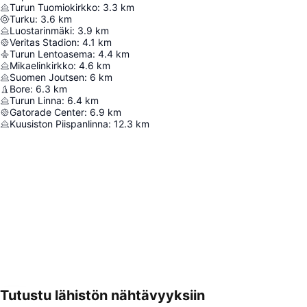
Turun Tuomiokirkko
:
3.3
km
Turku
:
3.6
km
Luostarinmäki
:
3.9
km
Veritas Stadion
:
4.1
km
Turun Lentoasema
:
4.4
km
Mikaelinkirkko
:
4.6
km
Suomen Joutsen
:
6
km
Bore
:
6.3
km
Turun Linna
:
6.4
km
Gatorade Center
:
6.9
km
Kuusiston Piispanlinna
:
12.3
km
Tutustu lähistön nähtävyyksiin
Laajenna kartta