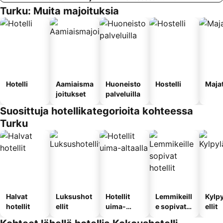
Turku: Muita majoituksia
Hotelli
Aamiaisma
Huoneisto
Hostelli
Maja
joitukset
palveluilla
Suosittuja hotellikategorioita kohteessa
Turku
Halvat
Luksushot
Hotellit
Lemmikeill
Kylp
hotellit
ellit
uima-
e sopivat
ellit
altaalla
hotellit