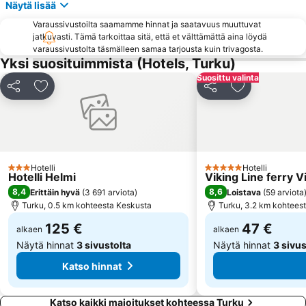
Näytä lisää
Varaussivustoilta saamamme hinnat ja saatavuus muuttuvat
jatkuvasti. Tämä tarkoittaa sitä, että et välttämättä aina löydä
varaussivustolta täsmälleen samaa tarjousta kuin trivagosta.
Yksi suosituimmista (Hotels, Turku)
Suosittu valinta
Jaa
Lisää suosikkeihin
Jaa
Lisää suosikk
Hotelli
Hotelli
3 Tähtiluokitus
5 Tähtiluokitus
Hotelli Helmi
Viking Line ferry 
8,4
8,6
Erittäin hyvä
(
3 691 arviota
)
Loistava
(
59 arviota
Turku, 0.5 km kohteesta Keskusta
Turku, 3.2 km kohtees
125 €
47 €
alkaen
alkaen
Näytä hinnat
3 sivustolta
Näytä hinnat
3 sivus
Katso hinnat
Katso kaikki majoitukset kohteessa Turku