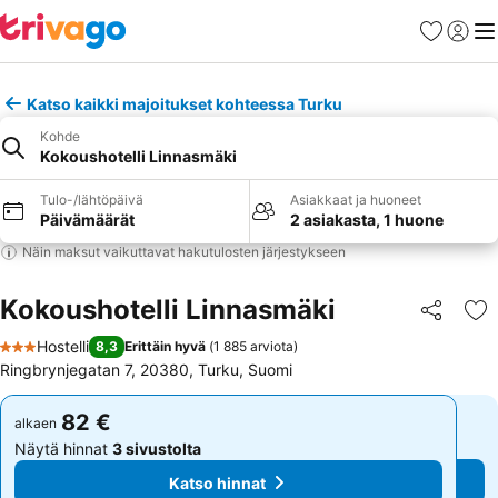
Suosikit
Kirjaud
Val
Katso kaikki majoitukset kohteessa Turku
Kohde
Kokoushotelli Linnasmäki
Tulo-/lähtöpäivä
Asiakkaat ja huoneet
Päivämäärät
2 asiakasta, 1 huone
Näin maksut vaikuttavat hakutulosten järjestykseen
Kokoushotelli Linnasmäki
Jaa
Li
Hostelli
8,3
Erittäin hyvä
(
1 885 arviota
)
3 Tähtiluokitus
Ringbrynjegatan 7, 20380, Turku, Suomi
82 €
82 €
alkaen
alkaen
Näytä hinnat
3 sivustolta
Näytä hinnat
3 sivustolta
Katso hinnat
Katso hinnat