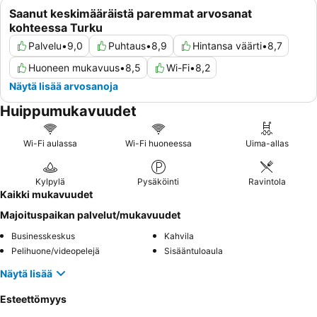
Saanut keskimääräistä paremmat arvosanat
kohteessa Turku
Palvelu
•
9,0
Puhtaus
•
8,9
Hintansa väärti
•
8,7
Huoneen mukavuus
•
8,5
Wi-Fi
•
8,2
Näytä lisää arvosanoja
Huippumukavuudet
Wi-Fi aulassa
Wi-Fi huoneessa
Uima-allas
Kylpylä
Pysäköinti
Ravintola
Kaikki mukavuudet
Majoituspaikan palvelut/mukavuudet
Businesskeskus
Kahvila
Pelihuone/videopelejä
Sisääntuloaula
Näytä lisää
Esteettömyys