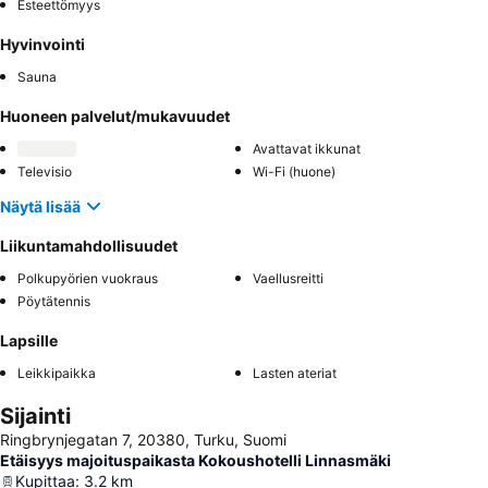
Esteettömyys
Hyvinvointi
Sauna
Huoneen palvelut/mukavuudet
Avattavat ikkunat
Televisio
Wi-Fi (huone)
Näytä lisää
Liikuntamahdollisuudet
Polkupyörien vuokraus
Vaellusreitti
Pöytätennis
Lapsille
Leikkipaikka
Lasten ateriat
Sijainti
Ringbrynjegatan 7, 20380, Turku, Suomi
Etäisyys majoituspaikasta Kokoushotelli Linnasmäki
Kupittaa
:
3.2
km