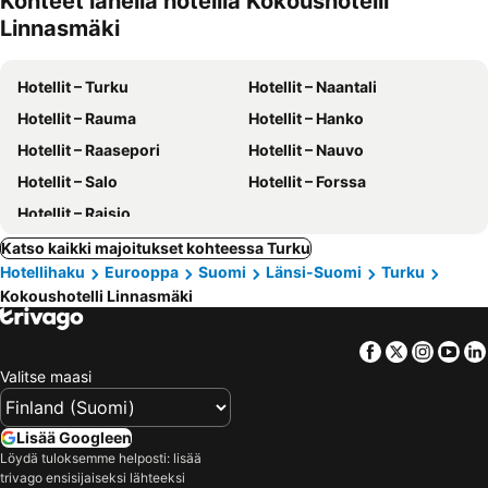
Kohteet lähellä hotellia Kokoushotelli
Linnasmäki
Hotellit – Turku
Hotellit – Naantali
Hotellit – Rauma
Hotellit – Hanko
Hotellit – Raasepori
Hotellit – Nauvo
Hotellit – Salo
Hotellit – Forssa
Hotellit – Raisio
Katso kaikki majoitukset kohteessa Turku
Hotellihaku
Eurooppa
Suomi
Länsi-Suomi
Turku
Kokoushotelli Linnasmäki
Facebook
Twitter
Insta
Yo
Valitse maasi
Lisää Googleen
Löydä tuloksemme helposti: lisää
trivago ensisijaiseksi lähteeksi