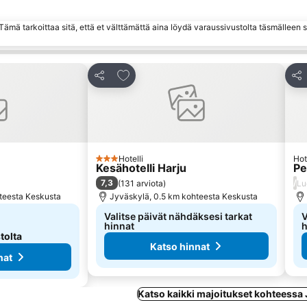
ämä tarkoittaa sitä, että et välttämättä aina löydä varaussivustolta täsmälleen
hin
Lisää suosikkeihin
Jaa
Jaa
Hotelli
Hot
3 Tähtiluokitus
Kesähotelli Harju
Pe
7,3
/
(
131 arviota
)
Lu
teesta Keskusta
Jyväskylä, 0.5 km kohteesta Keskusta
Valitse päivät nähdäksesi tarkat
V
hinnat
h
tolta
Katso hinnat
nat
Katso kaikki majoitukset kohteessa