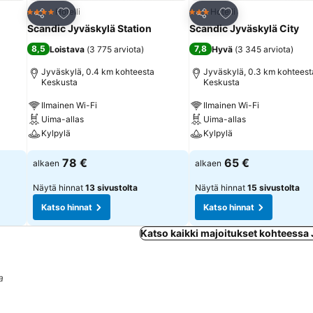
Lisää suosikkeihin
Lisää suosikkeihin
Hotelli
Hotelli
4 Tähtiluokitus
3 Tähtiluokitus
Jaa
Jaa
Scandic Jyväskylä Station
Scandic Jyväskylä City
8,5
7,8
Loistava
(
3 775 arviota
)
Hyvä
(
3 345 arviota
)
Jyväskylä, 0.4 km kohteesta
Jyväskylä, 0.3 km kohteest
Keskusta
Keskusta
Ilmainen Wi-Fi
Ilmainen Wi-Fi
Uima-allas
Uima-allas
Kylpylä
Kylpylä
78 €
65 €
alkaen
alkaen
Näytä hinnat
13 sivustolta
Näytä hinnat
15 sivustolta
Katso hinnat
Katso hinnat
Katso kaikki majoitukset kohteessa
a