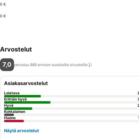
0 €
0 €
Arvostelut
7,0
perustuu 888 arvioon suosituilla
sivustoilla
Asiakasarvostelut
Loistava
Erittäin hyvä
Hyvä
Kohtalainen
Huono
Näytä arvostelut