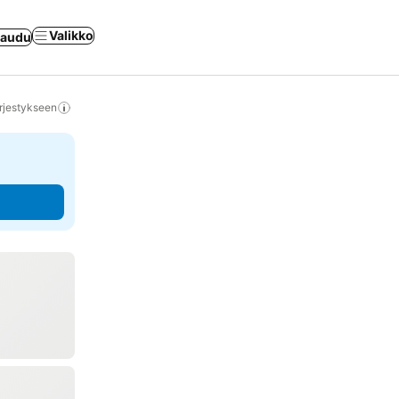
Valikko
jaudu
rjestykseen