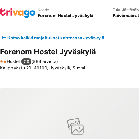
Kohde
Tulo-/lähtöpäi
Päivämäärät
Katso kaikki majoitukset kohteessa Jyväskylä
Forenom Hostel Jyväskylä
Hostelli
(
888 arviota
)
7,0
2 Tähtiluokitus
Kauppakatu 20, 40100, Jyväskylä, Suomi