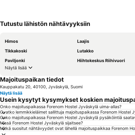
Tutustu lähistön nähtävyyksiin
Himos
Laajis
Tikkakoski
Lutakko
Paviljonki
Hiihtokeskus Riihivuori
Näytä lisää
Majoituspaikan tiedot
Kauppakatu 20, 40100, Jyväskylä, Suomi
Näytä lisää
Usein kysytyt kysymykset koskien majoitusp
Onko majoituspaikassa Forenom Hostel Jyväskylä uima-allas?
Ovatko lemmikkieläimet sallittuja majoituspaikassa Forenom Hostel 
Onko majoituspaikassa Forenom Hostel Jyväskylä pysäköintiä saatav
Missä Forenom Hostel Jyväskylä sijaitsee?
Mitkä suositut nähtävyydet ovat lähellä majoituspaikkaa Forenom Ho