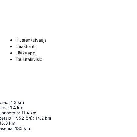
Hiustenkuivaaja
Ilmastointi
Jääkaappi
Taulutelevisio
useo
:
1.3
km
eena
:
1.4
km
unnantalo
:
11.4
km
oetalo (1952-54)
:
14.2
km
15.6
km
oasema
:
135
km