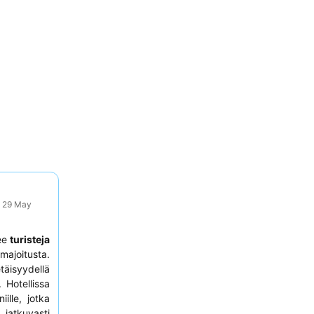
: 29 May
lee
turisteja
 majoitusta.
äisyydellä
 Hotellissa
iille, jotka
jatkuvasti