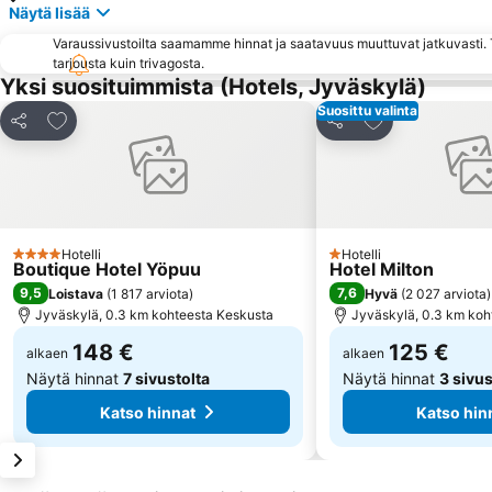
Näytä lisää
Varaussivustoilta saamamme hinnat ja saatavuus muuttuvat jatkuvasti. T
tarjousta kuin trivagosta.
Yksi suosituimmista (Hotels, Jyväskylä)
Suosittu valinta
Lisää suosikkeihin
Lisää suosikkei
Jaa
Jaa
Hotelli
Hotelli
4 Tähtiluokitus
1 Tähtiluokitus
Boutique Hotel Yöpuu
Hotel Milton
9,5
7,6
Loistava
(
1 817 arviota
)
Hyvä
(
2 027 arviota
)
Jyväskylä, 0.3 km kohteesta Keskusta
Jyväskylä, 0.3 km koh
148 €
125 €
alkaen
alkaen
Näytä hinnat
7 sivustolta
Näytä hinnat
3 sivus
Katso hinnat
Katso hin