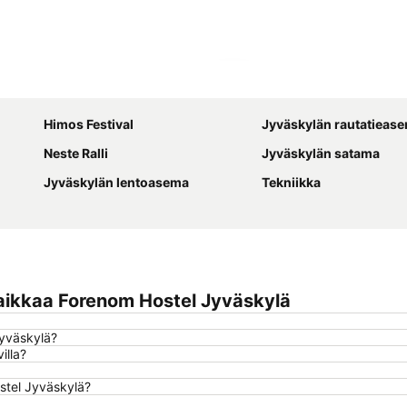
Laajenna kartta
Himos Festival
Jyväskylän rautatieas
Neste Ralli
Jyväskylän satama
Jyväskylän lentoasema
Tekniikka
aikkaa Forenom Hostel Jyväskylä
Jyväskylä?
illa?
stel Jyväskylä?