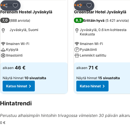
Lisää suosikkeihin
Lisää suosikkeihin
Hostelli
Hotelli
2 Tähtiluokitus
3 Tähtiluokitus
Jaa
Jaa
Forenom Hostel Jyväskylä
GreenStar Hotel Jyväskylä
7,0
8,3
(
888 arviota
)
Erittäin hyvä
(
5 421 arviota
)
Jyväskylä, Suomi
Jyväskylä, 0.6 km kohteesta
Keskusta
Ilmainen Wi-Fi
Ilmainen Wi-Fi
Kylpylä
Pysäköinti
Ilmastointi
Lemmikit sallittu
46 €
71 €
alkaen
alkaen
Näytä hinnat
10 sivustolta
Näytä hinnat
15 sivustolta
Katso hinnat
Katso hinnat
Hintatrendi
Perustuu alhaisimpiin hintoihin trivagossa viimeisten 30 päivän aikan
0 €