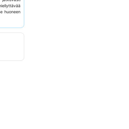
llyttävää
se huoneen