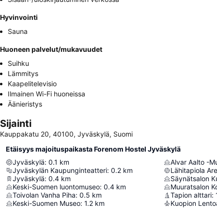
Hyvinvointi
Sauna
Huoneen palvelut/mukavuudet
Suihku
Lämmitys
Kaapelitelevisio
Ilmainen Wi-Fi huoneissa
Äänieristys
Sijainti
Kauppakatu 20, 40100, Jyväskylä, Suomi
Etäisyys majoituspaikasta Forenom Hostel Jyväskylä
Jyväskylä
:
0.1
km
Alvar Aalto -M
Jyväskylän Kaupunginteatteri
:
0.2
km
Lähitapiola Ar
Jyväskylä
:
0.4
km
Säynätsalon K
Keski-Suomen luontomuseo
:
0.4
km
Muuratsalon K
Toivolan Vanha Piha
:
0.5
km
Tapion alttari
:
Keski-Suomen Museo
:
1.2
km
Kuopion Lent