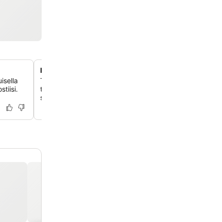
Lähellä Alvar Aallon arkkitehtuuria
isella
Tutustu kaupungin rikkaaseen arkkitehtoniseen perintö
tiisi.
tunnetun Alvar Aallon suunnittelemien rakennusten, kuten
sijaitsevan Aalto2-museokeskuksen, kautta.