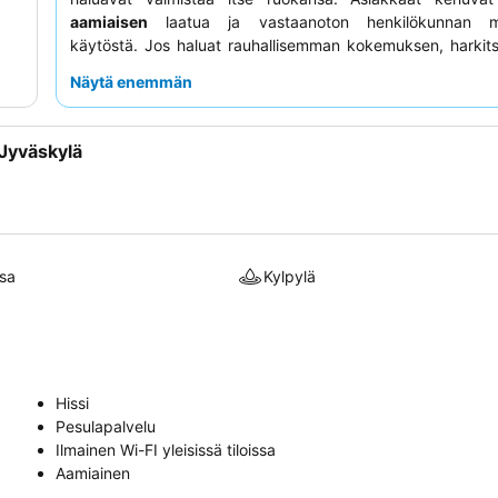
aamiaisen
laatua ja vastaanoton henkilökunnan mie
käytöstä. Jos haluat rauhallisemman kokemuksen, harkit
pyytämistä puutarhan puolelta.
Näytä enemmän
Jyväskylä
sa
Kylpylä
Hissi
Pesulapalvelu
Ilmainen Wi-FI yleisissä tiloissa
Aamiainen