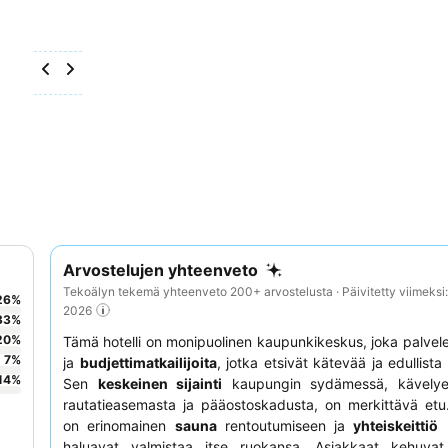
Arvostelujen yhteenveto
Tekoälyn tekemä yhteenveto 200+ arvostelusta · Päivitetty viimeksi
26
%
2026
33
%
20
%
Tämä hotelli on monipuolinen kaupunkikeskus, joka palve
7
%
ja
budjettimatkailijoita
, jotka etsivät kätevää ja edullista
14
%
Sen
keskeinen sijainti
kaupungin sydämessä, kävelyet
rautatieasemasta ja pääostoskadusta, on merkittävä etu.
on erinomainen
sauna
rentoutumiseen ja
yhteiskeittiö
n
haluavat valmistaa itse ruokansa. Asiakkaat kehuvat 