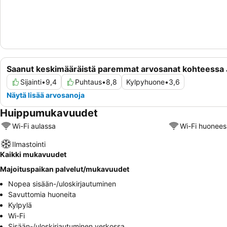
Saanut keskimääräistä paremmat arvosanat kohteessa 
Sijainti
•
9,4
Puhtaus
•
8,8
Kylpyhuone
•
3,6
Näytä lisää arvosanoja
Huippumukavuudet
Wi-Fi aulassa
Wi-Fi huonees
Ilmastointi
Kaikki mukavuudet
Majoituspaikan palvelut/mukavuudet
Nopea sisään-/uloskirjautuminen
Savuttomia huoneita
Kylpylä
Wi-Fi
Sisään-/uloskirjautuminen verkossa