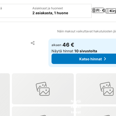
vä
Asiakkaat ja huoneet
FI · €
Kir
2 asiakasta, 1 huone
Näin maksut vaikuttavat hakutulosten jä
Lisää suosikkeihin
46 €
alkaen
Jaa
Näytä hinnat
10 sivustolta
Katso hinnat