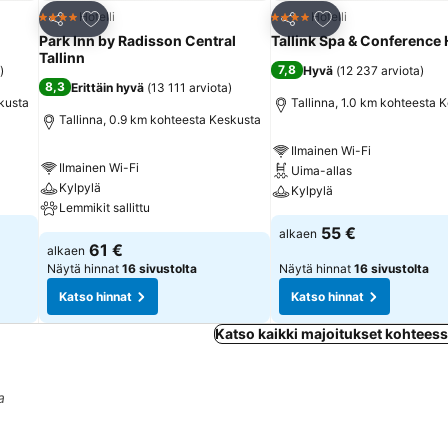
Lisää suosikkeihin
Lisää suosikkeihin
Hotelli
Hotelli
4 Tähtiluokitus
4 Tähtiluokitus
Jaa
Jaa
Park Inn by Radisson Central
Tallink Spa & Conference 
Tallinn
7,8
)
Hyvä
(
12 237 arviota
)
8,3
Erittäin hyvä
(
13 111 arviota
)
skusta
Tallinna, 1.0 km kohteesta 
Tallinna, 0.9 km kohteesta Keskusta
Ilmainen Wi-Fi
Ilmainen Wi-Fi
Uima-allas
Kylpylä
Kylpylä
Lemmikit sallittu
55 €
alkaen
61 €
alkaen
Näytä hinnat
16 sivustolta
Näytä hinnat
16 sivustolta
Katso hinnat
Katso hinnat
Katso kaikki majoitukset kohteess
a