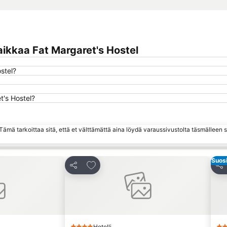
ikkaa Fat Margaret's Hostel
stel?
t's Hostel?
ämä tarkoittaa sitä, että et välttämättä aina löydä varaussivustolta täsmälleen
Suosi
hin
Lisää suosikkeihin
Jaa
Jaa
Hotelli