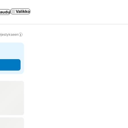
Valikko
jaudu
rjestykseen