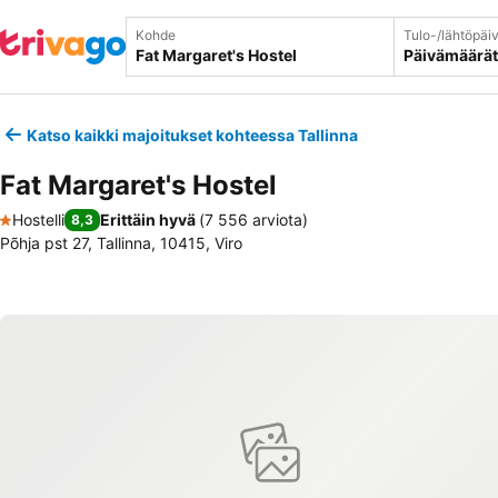
Kohde
Tulo-/lähtöpäi
Päivämäärät
Katso kaikki majoitukset kohteessa Tallinna
Fat Margaret's Hostel
Hostelli
Erittäin hyvä
(
7 556 arviota
)
8,3
1 Tähtiluokitus
Põhja pst 27, Tallinna, 10415, Viro