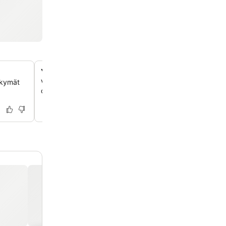
Yksityishuoneita ja makuusaleja tuoreilla liinavaatteil
äkymät
Valitse mukavista yksityishuoneista tai makuusaleista, jo
on tuoreet liinavaatteet ja pyyhkeet miellyttävään olesk