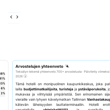
Arvostelujen yhteenveto
Tekoälyn tekemä yhteenveto 700+ arvostelusta · Päivitetty viimeksi
38
%
2026
41
%
13
%
Tämä hotelli on monipuolinen kaupunkikeskus, joka pal
6
%
lailla
budjettimatkailijoita
,
turisteja
ja
ystäväporukoita
, j
2
%
mukavaa ja viihtyisää ympäristöä. Sen erinomainen sijai
vieraille vain lyhyen kävelymatkan Tallinnan
Vanhastakau
kätevän läheisyyden lauttaterminaaliin. Hotelli ero
varustellulla
yhteiskeittiöllä
ja suositull