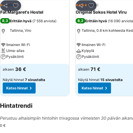
Lisää suosikkeihin
Lisää suosikkeihin
Hostelli
Hotelli
1 Tähtiluokitus
4 Tähtiluokitus
Jaa
Jaa
Fat Margaret's Hostel
Original Sokos Hotel Viru
8,3
8,2
Erittäin hyvä
(
7 556 arviota
)
Erittäin hyvä
(
16 090 arviota
Tallinna, Viro
Tallinna, 0.6 km kohteesta Ke
Ilmainen Wi-Fi
Ilmainen Wi-Fi
Uima-allas
Kylpylä
Pysäköinti
Pysäköinti
36 €
71 €
alkaen
alkaen
Näytä hinnat
7 sivustolta
Näytä hinnat
15 sivustolta
Katso hinnat
Katso hinnat
Hintatrendi
Perustuu alhaisimpiin hintoihin trivagossa viimeisten 30 päivän aikan
0 €