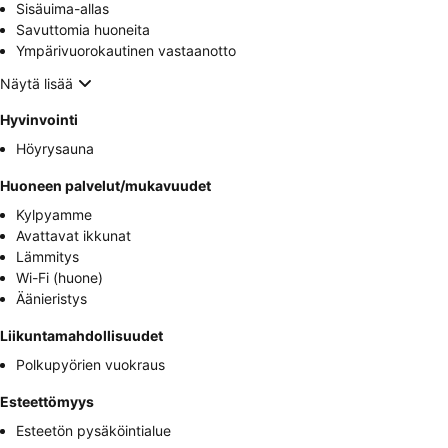
Sisäuima-allas
Savuttomia huoneita
Ympärivuorokautinen vastaanotto
Näytä lisää
Hyvinvointi
Höyrysauna
Huoneen palvelut/mukavuudet
Kylpyamme
Avattavat ikkunat
Lämmitys
Wi-Fi (huone)
Äänieristys
Liikuntamahdollisuudet
Polkupyörien vuokraus
Esteettömyys
Esteetön pysäköintialue