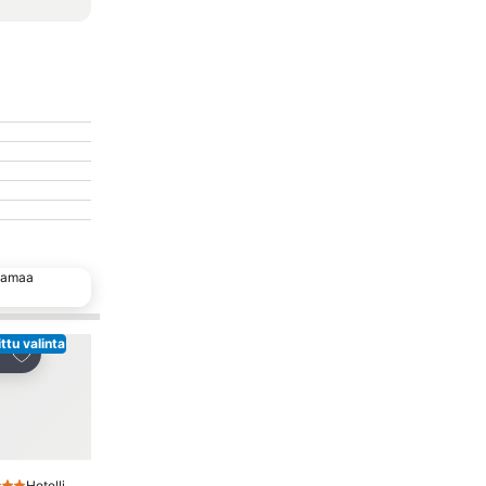
 samaa
ttu valinta
Lisää suosikkeihin
Hotelli