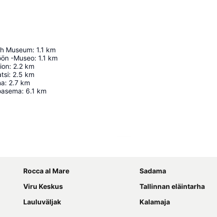
ish Museum
:
1.1
km
iöön -Museo
:
1.1
km
ion
:
2.2
km
tsi
:
2.5
km
na
:
2.7
km
toasema
:
6.1
km
Laajenna kartta
Rocca al Mare
Sadama
Viru Keskus
Tallinnan eläintarha
Lauluväljak
Kalamaja