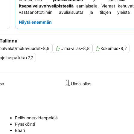
itsepalveluvohvelipisteellä
aamiaisella. Vieraat kehuvat
vastaanottotiimin avuliaisuutta ja tilojen yleistä s
Ainutlaatuisen kokemuksen saamiseksi harkitse
s
Näytä enemmän
kylmäaltaan
käyttöä aamutuntien aikana.
allinna
a palvelut/mukavuudet
•
8,9
Uima-allas
•
8,8
Kokemus
•
8,7
ajoituspaikka
•
7,7
sa
Uima-allas
Pelihuone/videopelejä
Pysäköinti
Baari