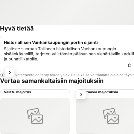
Hyvä tietää
Historiallisen Vanhankaupungin portin sijainti
Sijaitsee suoraan Tallinnan historiallisen Vanhankaupungin
sisäänkäynnillä, tarjoten välittömän pääsyn sen viehättäville kaduil
ja punatiilikatoille.
Tämä yhteenveto on tehty tekoälyn avulla, eikä se välttämättä ole aina täysin
Vertaa samankaltaisiin majoituksiin
Valittu majoitus
Vastaavia majoituksia
seuraava