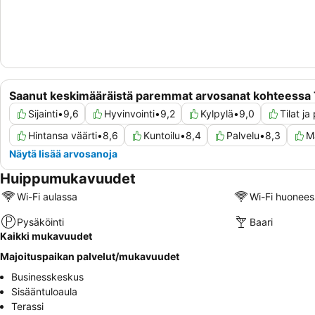
Saanut keskimääräistä paremmat arvosanat kohteessa T
Sijainti
•
9,6
Hyvinvointi
•
9,2
Kylpylä
•
9,0
Tilat j
Hintansa väärti
•
8,6
Kuntoilu
•
8,4
Palvelu
•
8,3
M
Näytä lisää arvosanoja
Huippumukavuudet
Wi-Fi aulassa
Wi-Fi huonees
Pysäköinti
Baari
Kaikki mukavuudet
Majoituspaikan palvelut/mukavuudet
Businesskeskus
Sisääntuloaula
Terassi