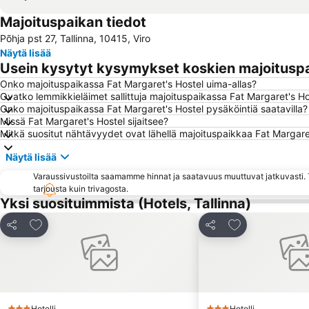
Majoituspaikan tiedot
Põhja pst 27, Tallinna, 10415, Viro
Näytä lisää
Usein kysytyt kysymykset koskien majoituspa
Onko majoituspaikassa Fat Margaret's Hostel uima-allas?
Ovatko lemmikkieläimet sallittuja majoituspaikassa Fat Margaret's Ho
Onko majoituspaikassa Fat Margaret's Hostel pysäköintiä saatavilla?
Missä Fat Margaret's Hostel sijaitsee?
Mitkä suositut nähtävyydet ovat lähellä majoituspaikkaa Fat Margare
Näytä lisää
Varaussivustoilta saamamme hinnat ja saatavuus muuttuvat jatkuvasti. T
tarjousta kuin trivagosta.
Yksi suosituimmista (Hotels, Tallinna)
Lisää suosikkeihin
Lisää suosikkei
Jaa
Jaa
Hotelli
Hotelli