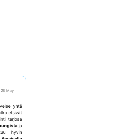
: 29 May
velee yhtä
otka etsivät
nti tarjoaa
pungista
ja
ttuu hyvin
a
ilmaisella