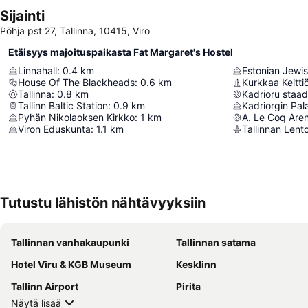
Sijainti
Põhja pst 27, Tallinna, 10415, Viro
Etäisyys majoituspaikasta Fat Margaret's Hostel
Linnahall
:
0.4
km
Estonian Jew
House Of The Blackheads
:
0.6
km
Kurkkaa Keitt
Tallinna
:
0.8
km
Kadrioru staad
Tallinn Baltic Station
:
0.9
km
Kadriorgin Pala
Pyhän Nikolaoksen Kirkko
:
1
km
A. Le Coq Are
Viron Eduskunta
:
1.1
km
Tallinnan Len
Tutustu lähistön nähtävyyksiin
Tallinnan vanhakaupunki
Tallinnan satama
Hotel Viru & KGB Museum
Kesklinn
Tallinn Airport
Pirita
Näytä lisää