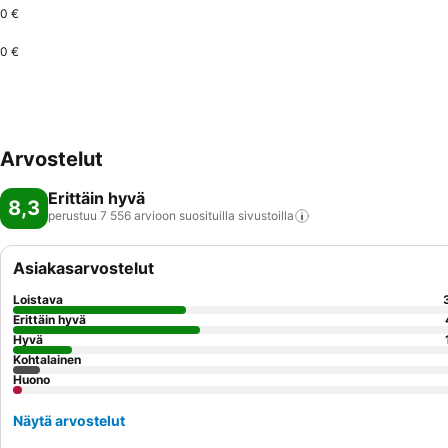
0 €
0 €
Arvostelut
Erittäin hyvä
8,3
perustuu 7 556 arvioon suosituilla
sivustoilla
Asiakasarvostelut
Loistava
Erittäin hyvä
Hyvä
Kohtalainen
Huono
Näytä arvostelut