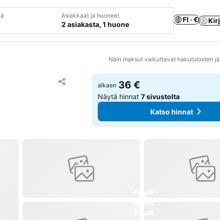
vä
Asiakkaat ja huoneet
FI · €
Kir
2 asiakasta, 1 huone
Näin maksut vaikuttavat hakutulosten jä
Lisää suosikkeihin
36 €
alkaen
Jaa
Näytä hinnat
7 sivustolta
Katso hinnat