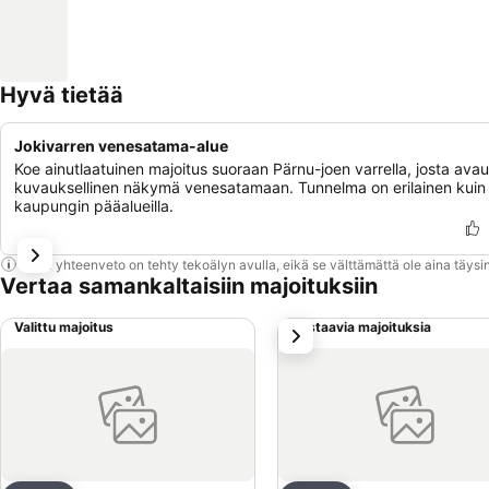
Hyvä tietää
Jokivarren venesatama-alue
Koe ainutlaatuinen majoitus suoraan Pärnu-joen varrella, josta ava
kuvauksellinen näkymä venesatamaan. Tunnelma on erilainen kuin
kaupungin pääalueilla.
Tämä yhteenveto on tehty tekoälyn avulla, eikä se välttämättä ole aina täysin
Vertaa samankaltaisiin majoituksiin
Valittu majoitus
Vastaavia majoituksia
seuraava