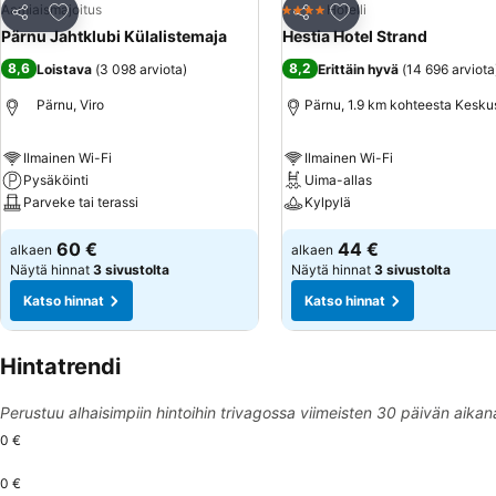
Lisää suosikkeihin
Lisää suosikkeihin
Aamiaismajoitus
Hotelli
4 Tähtiluokitus
Jaa
Jaa
Pärnu Jahtklubi Külalistemaja
Hestia Hotel Strand
8,6
8,2
Loistava
(
3 098 arviota
)
Erittäin hyvä
(
14 696 arviota
Pärnu, Viro
Pärnu, 1.9 km kohteesta Kesku
Ilmainen Wi-Fi
Ilmainen Wi-Fi
Pysäköinti
Uima-allas
Parveke tai terassi
Kylpylä
60 €
44 €
alkaen
alkaen
Näytä hinnat
3 sivustolta
Näytä hinnat
3 sivustolta
Katso hinnat
Katso hinnat
Hintatrendi
Perustuu alhaisimpiin hintoihin trivagossa viimeisten 30 päivän aikan
0 €
0 €