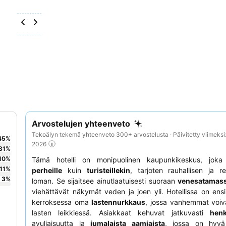
Arvostelujen yhteenveto
Tekoälyn tekemä yhteenveto 300+ arvostelusta · Päivitetty viimeksi
45
%
2026
31
%
10
%
Tämä hotelli on monipuolinen kaupunkikeskus, joka 
11
%
perheille
kuin
turisteillekin
, tarjoten rauhallisen ja r
3
%
loman. Se sijaitsee ainutlaatuisesti suoraan
venesatamas
viehättävät näkymät veden ja joen yli. Hotellissa on en
kerroksessa oma
lastennurkkaus
, jossa vanhemmat voiva
lasten leikkiessä. Asiakkaat kehuvat jatkuvasti
henk
avuliaisuutta ja
jumalaista aamiaista
, jossa on hyvä