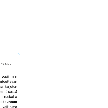
: 29 May
sopii niin
entouttavan
sa
, tarjoten
simmäisessä
t ruokailla
ilökunnan
 valikoima