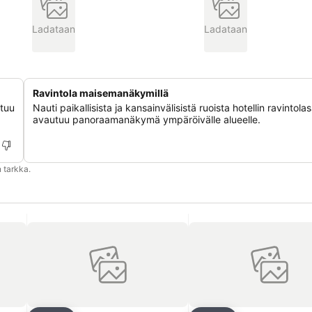
Ladataan
Ladataan
Ravintola maisemanäkymillä
utuu
Nauti paikallisista ja kansainvälisistä ruoista hotellin ravintolas
avautuu panoraamanäkymä ympäröivälle alueelle.
 tarkka.