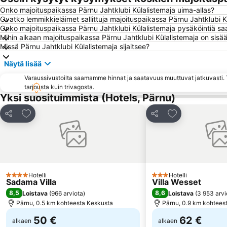
Onko majoituspaikassa Pärnu Jahtklubi Külalistemaja uima-allas?
Ovatko lemmikkieläimet sallittuja majoituspaikassa Pärnu Jahtklubi K
Onko majoituspaikassa Pärnu Jahtklubi Külalistemaja pysäköintiä saa
Mihin aikaan majoituspaikassa Pärnu Jahtklubi Külalistemaja on sisää
Missä Pärnu Jahtklubi Külalistemaja sijaitsee?
Näytä lisää
Varaussivustoilta saamamme hinnat ja saatavuus muuttuvat jatkuvasti. T
tarjousta kuin trivagosta.
Yksi suosituimmista (Hotels, Pärnu)
Lisää suosikkeihin
Lisää suosikkei
Jaa
Jaa
Hotelli
Hotelli
4 Tähtiluokitus
3 Tähtiluokitus
Sadama Villa
Villa Wesset
8,5
8,6
Loistava
(
966 arviota
)
Loistava
(
3 953 arvi
Pärnu, 0.5 km kohteesta Keskusta
Pärnu, 0.9 km kohtees
50 €
62 €
alkaen
alkaen