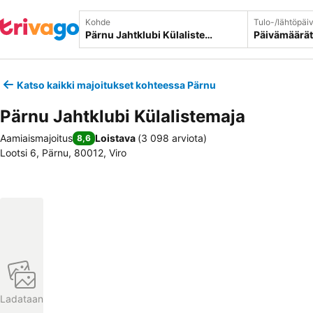
Kohde
Tulo-/lähtöpäi
Päivämäärät
Katso kaikki majoitukset kohteessa Pärnu
Pärnu Jahtklubi Külalistemaja
Aamiaismajoitus
Loistava
(
3 098 arviota
)
8,6
Lootsi 6, Pärnu, 80012, Viro
Ladataan