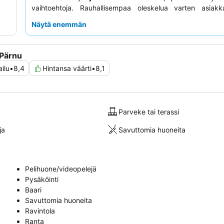
vaihtoehtoja. Rauhallisempaa oleskelua varten asiakk
pyytää puutarhaan päin olevia huoneita.
Näytä enemmän
 Pärnu
ilu
•
8,4
Hintansa väärti
•
8,1
Parveke tai terassi
ja
Savuttomia huoneita
Pelihuone/videopelejä
Pysäköinti
Baari
Savuttomia huoneita
Ravintola
Ranta