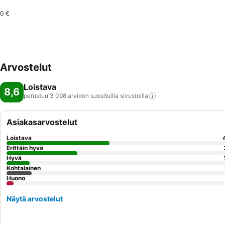
0 €
Arvostelut
Loistava
8,6
perustuu 3 098 arvioon suosituilla
sivustoilla
Asiakasarvostelut
Loistava
Erittäin hyvä
Hyvä
Kohtalainen
Huono
Näytä arvostelut