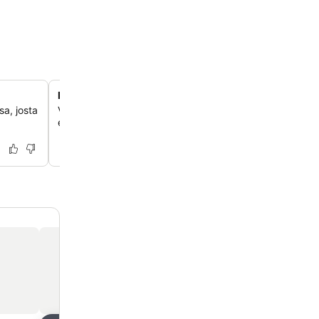
Kesäiset elävän musiikin illat
sa, josta
Vietä viihdyttäviä iltoja ravintolan terassilla kesäisin ja v
elävän musiikin parissa.