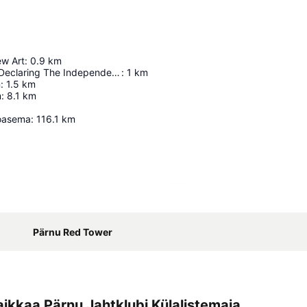
w Art
:
0.9
km
Monument To Declaring The Independence Of The Republic Of Estonia
:
1
km
n
:
1.5
km
m
:
8.1
km
toasema
:
116.1
km
Laajenna kartta
Pärnu Red Tower
ikkaa Pärnu Jahtklubi Külalistemaja