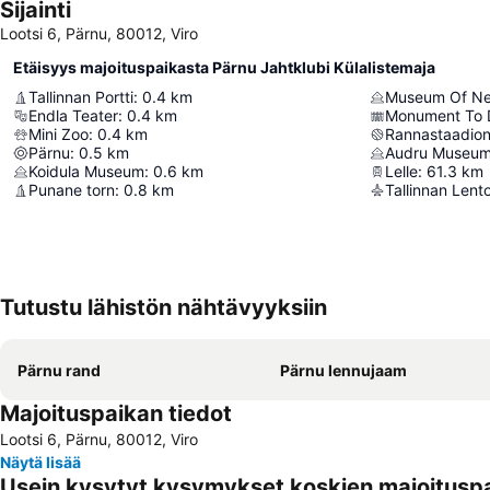
Sijainti
Lootsi 6, Pärnu, 80012, Viro
Etäisyys majoituspaikasta Pärnu Jahtklubi Külalistemaja
Tallinnan Portti
:
0.4
km
Museum Of Ne
Endla Teater
:
0.4
km
Mini Zoo
:
0.4
km
Rannastaadio
Pärnu
:
0.5
km
Audru Museu
Koidula Museum
:
0.6
km
Lelle
:
61.3
km
Punane torn
:
0.8
km
Tallinnan Len
Tutustu lähistön nähtävyyksiin
Pärnu rand
Pärnu lennujaam
Majoituspaikan tiedot
Lootsi 6, Pärnu, 80012, Viro
Näytä lisää
Usein kysytyt kysymykset koskien majoituspa