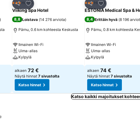
Lisää suosikkeihin
Lisää suosikkeihin
Hotelli
Hotelli
3 Tähtiluokitus
3 Tähtiluokitus
Jaa
Jaa
Viiking Spa Hotel
ESTONIA Medical Spa & Ho
8,8
8,4
)
Loistava
(
14 276 arviota
)
Erittäin hyvä
(
8 196 arvio
sta
Pärnu, 0.6 km kohteesta Keskusta
Pärnu, 0.8 km kohteesta Ke
Ilmainen Wi-Fi
Ilmainen Wi-Fi
Uima-allas
Uima-allas
Kylpylä
Kylpylä
72 €
74 €
alkaen
alkaen
Näytä hinnat
7 sivustolta
Näytä hinnat
7 sivustolta
Katso hinnat
Katso hinnat
Katso kaikki majoitukset kohte
a