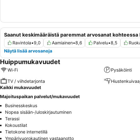
Saanut keskimääräistä paremmat arvosanat kohteessa
Ravintola
•
9,0
Aamiainen
•
8,6
Palvelu
•
8,5
Ruoka
Näytä lisää arvosanoja
Huippumukavuudet
Wi-Fi
Pysäköinti
TV / viihdetarjonta
Hiustenkuivaa
Kaikki mukavuudet
Majoituspaikan palvelut/mukavuudet
Businesskeskus
Nopea sisään-/uloskirjautuminen
Terassi
Kokoustilat
Tietokone internetillä
Ympärivuorokautinen vastaanotto