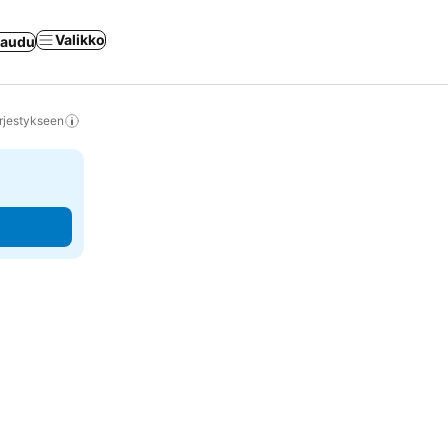
Valikko
jaudu
rjestykseen