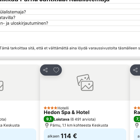
ülalistemaja?
tavilla?
n- ja uloskirjautuminen?
ämä tarkoittaa sitä, että et välttämättä aina löydä varaussivustolta täsmälleen
hin
Lisää suosikkeihin
Jaa
Jaa
Hotelli
4 Tähtiluokitus
3 T
Hedon Spa & Hotel
Ra
9,1
7,
ota
)
Loistava
(
6 491 arviota
)
ta Keskusta
Pärnu, 1.1 km kohteesta Keskusta
114 €
alkaen
a