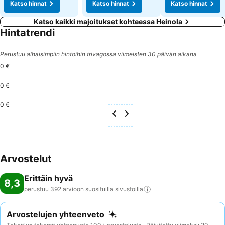
Katso hinnat
Katso hinnat
Katso hinnat
Katso kaikki majoitukset kohteessa Heinola
Hintatrendi
Perustuu alhaisimpiin hintoihin trivagossa viimeisten 30 päivän aikana
0 €
0 €
0 €
Arvostelut
Erittäin hyvä
8,3
perustuu 392 arvioon suosituilla
sivustoilla
Arvostelujen yhteenveto