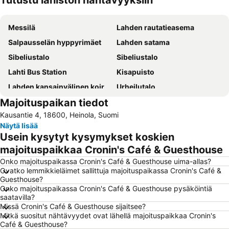
Tutustu lähistön nähtävyyksiin
Laajenna kartta
Messilä
Lahden rautatieasema
Salpausselän hyppyrimäet
Lahden satama
Sibeliustalo
Sibeliustalo
Lahti Bus Station
Kisapuisto
Lahden kansainvälinen koiranäyttely
Urheilutalo
Majoituspaikan tiedot
Isku Areena
Classic Motorshow
Kausantie 4, 18600, Heinola, Suomi
Caravan
Pihapiiri
Näytä lisää
Nordic Fitness Expo
Julistemuseo
Usein kysytyt kysymykset koskien
majoituspaikkaa Cronin's Café & Guesthouse
Onko majoituspaikassa Cronin's Café & Guesthouse uima-allas?
Ovatko lemmikkieläimet sallittuja majoituspaikassa Cronin's Café &
Guesthouse?
Onko majoituspaikassa Cronin's Café & Guesthouse pysäköintiä
saatavilla?
Missä Cronin's Café & Guesthouse sijaitsee?
Mitkä suositut nähtävyydet ovat lähellä majoituspaikkaa Cronin's
Café & Guesthouse?