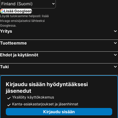
Lisää Googleen
Löydä tuloksemme helposti: lisää
trivago ensisijaiseksi lähteeksi
Googlessa.
Yritys
Tuotteemme
Ehdot ja käytännöt
Tuki
Kirjaudu sisään hyödyntääksesi
jäsenedut
Yksilöity käyttökokemus
Kanta-asiakastarjoukset ja jäsenhinnat
Kirjaudu sisään