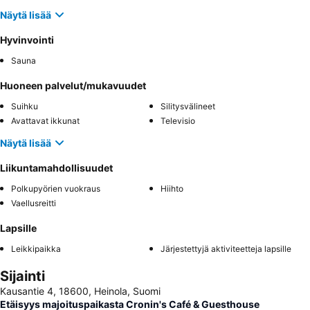
Näytä lisää
Hyvinvointi
Sauna
Huoneen palvelut/mukavuudet
Suihku
Silitysvälineet
Avattavat ikkunat
Televisio
Näytä lisää
Liikuntamahdollisuudet
Polkupyörien vuokraus
Hiihto
Vaellusreitti
Lapsille
Leikkipaikka
Järjestettyjä aktiviteetteja lapsille
Sijainti
Kausantie 4, 18600, Heinola, Suomi
Etäisyys majoituspaikasta Cronin's Café & Guesthouse