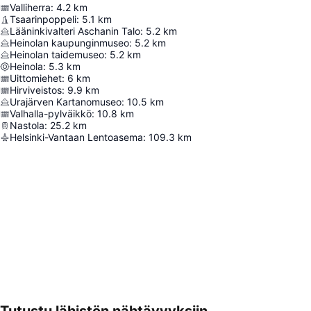
Valliherra
:
4.2
km
Tsaarinpoppeli
:
5.1
km
Lääninkivalteri Aschanin Talo
:
5.2
km
Heinolan kaupunginmuseo
:
5.2
km
Heinolan taidemuseo
:
5.2
km
Heinola
:
5.3
km
Uittomiehet
:
6
km
Hirviveistos
:
9.9
km
Urajärven Kartanomuseo
:
10.5
km
Valhalla-pylväikkö
:
10.8
km
Nastola
:
25.2
km
Helsinki-Vantaan Lentoasema
:
109.3
km