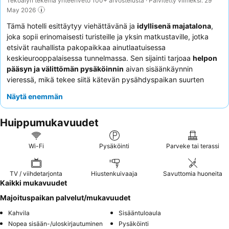
Tekoälyn tekemä yhteenveto 100+ arvostelusta · Päivitetty viimeksi: 29
May 2026
Tämä hotelli esittäytyy viehättävänä ja
idyllisenä majatalona
,
joka sopii erinomaisesti turisteille ja yksin matkustaville, jotka
etsivät rauhallista pakopaikkaa ainutlaatuisessa
keskieurooppalaisessa tunnelmassa. Sen sijainti tarjoaa
helpon
pääsyn ja välittömän pysäköinnin
aivan sisäänkäynnin
vieressä, mikä tekee siitä kätevän pysähdyspaikan suurten
reittien varrella matkustaville. Asiakkaat voivat nauttia
Näytä enemmän
rentouttavasta
saunasta
ja kauniista takapihasta, jotka luovat
rauhallisen ilmapiirin. Henkilökunta saa jatkuvasti kiitosta
Huippumukavuudet
ystävällisestä ja mukautuvasta palvelustaan, joka täydentää
hyviä, monipuolisia ja runsaita aamiaisvaihtoehtoja. Hiljaisemman
kokemuksen saamiseksi asiakkaita kehotetaan pyytämään
Wi-Fi
Pysäköinti
Parveke tai terassi
huonetta, josta on näkymä puutarhaan.
TV / viihdetarjonta
Hiustenkuivaaja
Savuttomia huoneita
Kaikki mukavuudet
Majoituspaikan palvelut/mukavuudet
Kahvila
Sisääntuloaula
Nopea sisään-/uloskirjautuminen
Pysäköinti