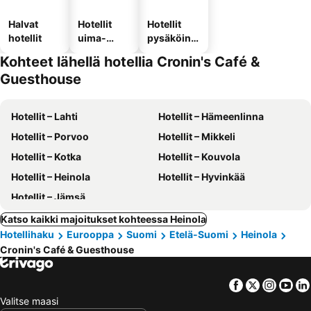
Halvat
Hotellit
Hotellit
hotellit
uima-
pysäköinni
altaalla
llä
Kohteet lähellä hotellia Cronin's Café &
Guesthouse
Hotellit – Lahti
Hotellit – Hämeenlinna
Hotellit – Porvoo
Hotellit – Mikkeli
Hotellit – Kotka
Hotellit – Kouvola
Hotellit – Heinola
Hotellit – Hyvinkää
Hotellit – Jämsä
Katso kaikki majoitukset kohteessa Heinola
Hotellihaku
Eurooppa
Suomi
Etelä-Suomi
Heinola
Cronin's Café & Guesthouse
Facebook
Twitter
Insta
Yo
Valitse maasi