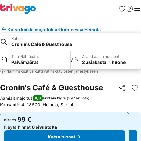
Suosikit
Kirjaud
Val
Katso kaikki majoitukset kohteessa Heinola
Kohde
Cronin's Café & Guesthouse
Tulo-/lähtöpäivä
Asiakkaat ja huoneet
Päivämäärät
2 asiakasta, 1 huone
Näin maksut vaikuttavat hakutulosten järjestykseen
Cronin's Café & Guesthouse
Jaa
Li
Aamiaismajoitus
8,3
Erittäin hyvä
(
392 arviota
)
Kausantie 4, 18600, Heinola, Suomi
99 €
99 €
alkaen
alkaen
Näytä hinnat
6 sivustolta
Näytä hinnat
6 sivustolta
Katso hinnat
Katso hinnat