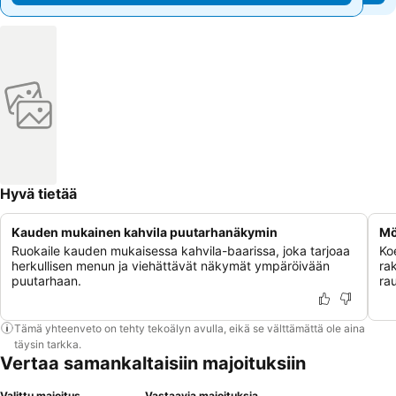
Hyvä tietää
Kauden mukainen kahvila puutarhanäkymin
Mö
Ruokaile kauden mukaisessa kahvila-baarissa, joka tarjoaa
Ko
herkullisen menun ja viehättävät näkymät ympäröivään
rak
puutarhaan.
ra
Tämä yhteenveto on tehty tekoälyn avulla, eikä se välttämättä ole aina
täysin tarkka.
Vertaa samankaltaisiin majoituksiin
Valittu majoitus
Vastaavia majoituksia