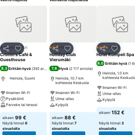
Aamiaismajoitus
Hotelli
Hotelli
3 Tähtiluokitus
4 Tähtiluokitus
Jaa
Lisää suosikkeihin
Jaa
Lisää suosikkeihin
Jaa
Lisää suo
Cronin's Café &
Holiday Club
Hotel Kumpeli Spa
Guesthouse
Vierumäki
8,0
Erittäin hyvä
(
1 6
8,3
7,8
Erittäin hyvä
(
392 arviota
)
Hyvä
(
2 117 arviota
)
Heinola, 1.0 km
kohteesta Keskust
Heinola, Suomi
Heinola, 10.7 km
kohteesta Keskusta
Ilmainen Wi-Fi
Ilmainen Wi-Fi
Ilmainen Wi-Fi
Uima-allas
Pysäköinti
Uima-allas
Kylpylä
Parveke tai terassi
Kylpylä
152 €
alkaen
99 €
88 €
alkaen
alkaen
Näytä hinnat
6
Näytä hinnat
7
Näytä hinnat
3
sivustolta
sivustolta
sivustolta